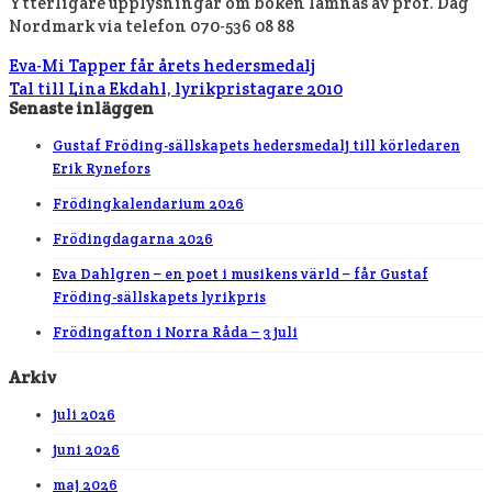
Ytterligare upplysningar om boken lämnas av prof. Dag
Nordmark via telefon 070-536 08 88
Eva-Mi Tapper får årets hedersmedalj
Tal till Lina Ekdahl, lyrikpristagare 2010
Senaste inläggen
Gustaf Fröding-sällskapets hedersmedalj till körledaren
Erik Rynefors
Frödingkalendarium 2026
Frödingdagarna 2026
Eva Dahlgren – en poet i musikens värld – får Gustaf
Fröding-sällskapets lyrikpris
Frödingafton i Norra Råda – 3 juli
Arkiv
juli 2026
juni 2026
maj 2026