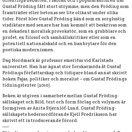
offentliga debatten, i skolan och i populärkulturen har
Gustaf Fröding fått stort utrymme, men den Fröding som
framträder eller betonas ser lite olika ut under olika
tider. Först blev Gustaf Fröding känd som en sorglustig
visdiktare med senare har han kommit att beskrivas som
en dekadent moralisk provokatör, som en grubblare och
profet, en filosof och samhällskritiker eller som en
potentiell nationalskald och en banbrytare för den
poetiska modernismen.
Dag Nordmark är professor emeritus vid Karlstads
universitet. Han har ägnat stor forskarmöda åt Gustaf
Frödings författarskap och tidigare bland annat skrivit
boken Pajas, politiker och moralist – om Gustaf Frödings
tidningstexter (2010).
Boken är utgiven i samarbete mellan Gustaf Fröding-
sällskapet och Bild, text och form förlag och volymen är
formgiven av Anita Stjernlöf-Lund. Gustaf Fröding-
sällskapets hedersordförande Kjell Fredriksson har
skrivit ett introducerande förord.
—–