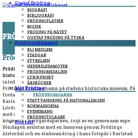
Gustaf Fröding
BIOGRAFI
BIBLIOGRAFI
FRÖDINGPLATSER
MUSIK
FRÖDING PÅ NÄTET
FRÖDINGDAGARNA
GUSTAF FRÖDING PÅ TYSKA
Frödingsällskapet
You are here:
Home
/
Frödingdagarna
BLI MEDLEM
STADGAR
Frödingdagarna 21 – 24 augusti 2025
STYRELSEN
HEDERSLEDAMÖTER
Frödingdagarna 2025 bjuder på fyra dagar fyllda av poesi,
FRÖDINGMEDALJEN
historia och kultur i Gustaf Frödings anda.
Firandet
LYRIKPRISET
inleds torsdagen den 21 augusti med berättelser om
ÅRSBÖCKER
Möt Fröding
Frödings Kristinehamn på stadens historiska museum. På
fredagen väntar diktläsning vid Frödingstatyn i
FRÖDINGDAGARNA
STATYVANDRING PÅ NATIONALDAGEN
Karlstad och en trivselkväll med fika på Alsters herrgård.
BOKMÄSSORNA
Lördagen bjuder på ett traditionsenligt högtidsprogram
EVENEMANG
med dramatiseringar, konst, prisutdelningar och
FRÖDINGTOLKARE
körmusik i herrgårdsparken, följt av en gemensam supé.
Kontakt
Söndagen avslutas med en bussresa genom Frödings
Alsterdal och en stadsvandring i hans fotspår i Karlstad.