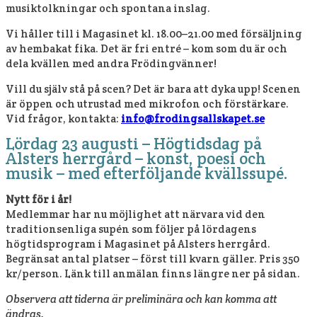
musiktolkningar och spontana inslag.
Vi håller till i Magasinet kl. 18.00–21.00 med försäljning
av hembakat fika. Det är fri entré – kom som du är och
dela kvällen med andra Frödingvänner!
Vill du själv stå på scen? Det är bara att dyka upp! Scenen
är öppen och utrustad med mikrofon och förstärkare.
Vid frågor, kontakta:
info@frodingsallskapet.se
Lördag 23 augusti – Högtidsdag på
Alsters herrgård – konst, poesi och
musik – med efterföljande kvällssupé.
Nytt för i år!
Medlemmar har nu möjlighet att närvara vid den
traditionsenliga supén som följer på lördagens
högtidsprogram i Magasinet på Alsters herrgård.
Begränsat antal platser – först till kvarn gäller. Pris 350
kr/person. Länk till anmälan finns längre ner på sidan.
Observera att tiderna är preliminära och kan komma att
ändras.