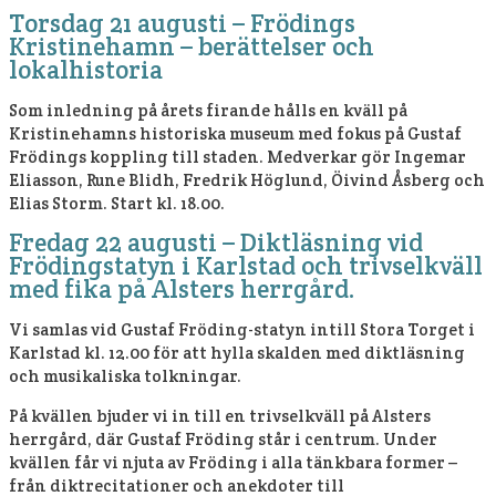
Torsdag 21 augusti – Frödings
Kristinehamn – berättelser och
lokalhistoria
Som inledning på årets firande hålls en kväll på
Kristinehamns historiska museum med fokus på Gustaf
Frödings koppling till staden. Medverkar gör Ingemar
Eliasson, Rune Blidh, Fredrik Höglund, Öivind Åsberg och
Elias Storm. Start kl. 18.00.
Fredag 22 augusti – Diktläsning vid
Frödingstatyn i Karlstad och trivselkväll
med fika på Alsters herrgård.
Vi samlas vid Gustaf Fröding-statyn intill Stora Torget i
Karlstad kl. 12.00 för att hylla skalden med diktläsning
och musikaliska tolkningar.
På kvällen bjuder vi in till en trivselkväll på Alsters
herrgård, där Gustaf Fröding står i centrum. Under
kvällen får vi njuta av Fröding i alla tänkbara former –
från diktrecitationer och anekdoter till