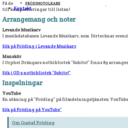
På de här sidorna har vi samlat olika förteckningar över t
FRÖDINGTOLKARE
Kontakt
till kompletteringar till listan!
Arrangemang och noter
Levande Musikarv
I musikdatabasen Levande Musikarv, som förtecknar svensk
Sök på Fröding i Levande Musikarv
Manskör
I Orphei Drängars notbibliotek ”Subito!” finns 89 arrang
Sök i OD:s notbibliotek ”Subito!”
Inspelningar
YouTube
En sökning på ”Fröding” på filmdelningstjänsten YouTube 
Sök på Fröding på YouTube”
Om Gustaf Fröding