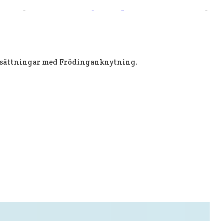
 av dig till
info@frodingsallskapet.se
om du har förslag
tonsättningar med Frödinganknytning.