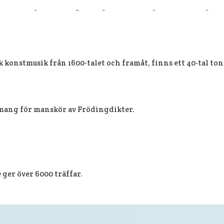
onsättningar och inspelningar av Frödings dikter. Hör gärna
 konstmusik från 1600-talet och framåt, finns ett 40-tal 
emang för manskör av Frödingdikter.
ger över 6000 träffar.