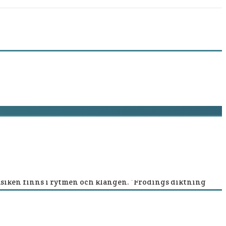
usiken finns i rytmen och klangen. ”Frödings diktning
ordet till sin bok ”Hör Fröding!” (årsbok 2008). Det är
”Fröding och musiken” från 1974 innehåller bland annat