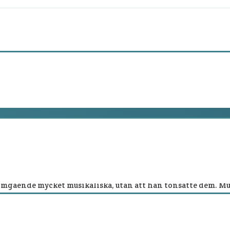
nomgående mycket musikaliska, utan att han tonsatte dem. M
tillägga” konstaterar Håkan Hagegård och Dag Nordmark i för
er. Ändå är det många som försökt – och lyckats. Årsboken 