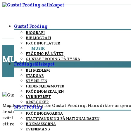
Gustaf Fröding
BIOGRAFI
BIBLIOGRAFI
FRÖDINGPLATSER
MUSIK
FRÖDING PÅ NÄTET
MUSIK
GUSTAF FRÖDING PÅ TYSKA
Frödingsällskapet
BLI MEDLEM
You are here:
Home
/
Gustaf Fröding
/
Musik
STADGAR
STYRELSEN
HEDERSLEDAMÖTER
FRÖDINGMEDALJEN
LYRIKPRISET
ÅRSBÖCKER
Musiken var viktig för Gustaf Fröding. Hans dikter är ge
Möt Fröding
är så genommusikalisk att det nästan inte finns något att 
FRÖDINGDAGARNA
svårt att tonsätta Fröding, anser alltså många kompositör
STATYVANDRING PÅ NATIONALDAGEN
ett register med cirka 500 tonsättningar av över 110 dikter.
BOKMÄSSORNA
EVENEMANG