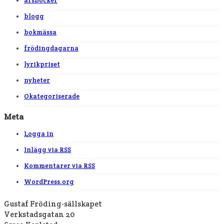
årsböcker
blogg
bokmässa
frödingdagarna
lyrikpriset
nyheter
Okategoriserade
Meta
Logga in
Inlägg via
RSS
Kommentarer via
RSS
WordPress.org
Gustaf Fröding-sällskapet
Verkstadsgatan 20