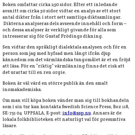
Boken omfattar cirka 250 sidor. Efter ett inledande
avsnitt om cirka 30 sidor vidtar en analys av ett stort
antal dikter från i stort sett samtliga diktsamlingar.
Dikterna analyseras dels avseende innehåll och form –
och dessa analyser är verkligt givande för alla som
intresserar sig för Gustaf Frödings dikning.
Sen vidtar den språkligt dialektala analysen och för en
person som jag med hyfsad men långt ifrån djup
kännedom om det värmländska tungomålet är et en fröjd
att läsa. För en ”riktig” värmlänning finns det risk att
det urartar till en ren orgie.
Boken är väl värd en större publik än den smalt
inomakademiska.
Om man vill köpa boken vänder man sig till bokhandeln
som i sin tur kan kontakta Swedish Science Press, Box 118,
SE-751 04 UPPSALA, E-post:
info@ssp.nu
. Annars är de
lokala folkbiblioteken ett naturligt val för presumtiva
läsare.