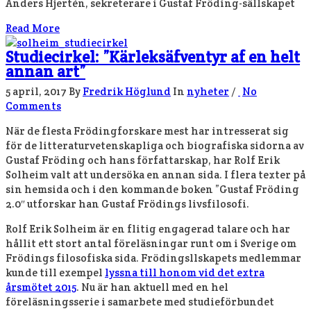
Anders Hjertén, sekreterare i Gustaf Fröding-sällskapet
Read More
Studiecirkel: ”Kärleksäfventyr af en helt
annan art”
5 april, 2017
By
Fredrik Höglund
In
nyheter
/
No
Comments
När de flesta Frödingforskare mest har intresserat sig
för de litteraturvetenskapliga och biografiska sidorna av
Gustaf Fröding och hans författarskap, har Rolf Erik
Solheim valt att undersöka en annan sida. I flera texter på
sin hemsida och i den kommande boken ”Gustaf Fröding
2.0″ utforskar han Gustaf Frödings livsfilosofi.
Rolf Erik Solheim är en flitig engagerad talare och har
hållit ett stort antal föreläsningar runt om i Sverige om
Frödings filosofiska sida. Frödingsllskapets medlemmar
kunde till exempel
lyssna till honom vid det extra
årsmötet 2015
. Nu är han aktuell med en hel
föreläsningsserie i samarbete med studieförbundet