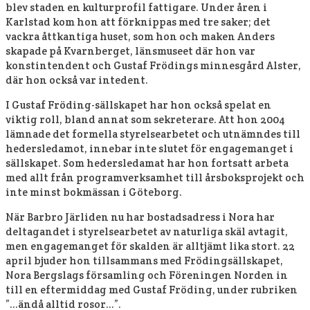
blev staden en kulturprofil fattigare. Under åren i
Karlstad kom hon att förknippas med tre saker; det
vackra åttkantiga huset, som hon och maken Anders
skapade på Kvarnberget, länsmuseet där hon var
konstintendent och Gustaf Frödings minnesgård Alster,
där hon också var intedent.
I Gustaf Fröding-sällskapet har hon också spelat en
viktig roll, bland annat som sekreterare. Att hon 2004
lämnade det formella styrelsearbetet och utnämndes till
hedersledamot, innebar inte slutet för engagemanget i
sällskapet. Som hedersledamat har hon fortsatt arbeta
med allt från programverksamhet till årsboksprojekt och
inte minst bokmässan i Göteborg.
När Barbro Järliden nu har bostadsadress i Nora har
deltagandet i styrelsearbetet av naturliga skäl avtagit,
men engagemanget för skalden är alltjämt lika stort. 22
april bjuder hon tillsammans med Frödingsällskapet,
Nora Bergslags församling och Föreningen Norden in
till en eftermiddag med Gustaf Fröding, under rubriken
”…ändå alltid rosor…”.