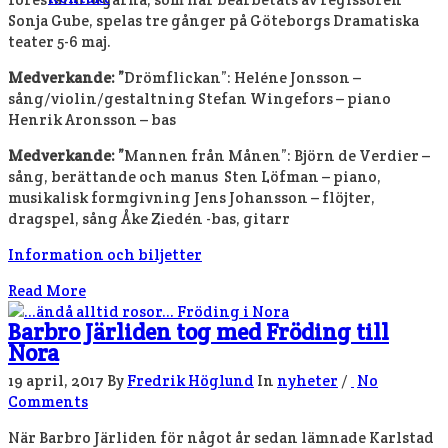
Sonja Gube, spelas tre gånger på Göteborgs Dramatiska
teater 5-6 maj.
Medverkande: ”
Drömflickan”: Heléne Jonsson –
sång/violin/gestaltning Stefan Wingefors – piano
Henrik Aronsson – bas
Medverkande: ”
Mannen från Månen”: Björn de Verdier –
sång, berättande och manus Sten Löfman – piano,
musikalisk formgivning Jens Johansson – flöjter,
dragspel, sång Åke Ziedén -bas, gitarr
Information och biljetter
Read More
Barbro Järliden tog med Fröding till
Nora
19 april, 2017
By
Fredrik Höglund
In
nyheter
/
No
Comments
När Barbro Järliden för något år sedan lämnade Karlstad