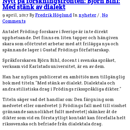
Nytt på forskningsfronten: Björn Bihl:
Med stänk av dialekt
9 april, 2017
By
Fredrik Höglund
In
nyheter
/
No
Comments
Antalet Fröding-forskare i Sverige är inte direkt
upphetsande. Det finns en liten tapper och hängiven
skara som oförtrutet arbetar med att frilägga nya och
spännande lager i Gustaf Frödings författarskap.
Språkforskaren Björn Bihl, docent i svenska språket,
verksam vid Karlstads universitet, är en av dem.
Han har nyligen publicerat en ambitiös men tillgänglig
bok med titeln ”Med stänk av dialekt. Dialektala och
andra stilistiska drag i Frödings riksspråkliga dikter.”
Titeln säger vad det handlar om: Den färgning som
medvetet eller omedvetet (i Frödings fall med till visshet
gränsande sannolikhet fullt medvetet) skänker åt de
dikter som vid en första ytligt kontakt kan förefalla helt
rikssvenska och befriade från dialektala drag.