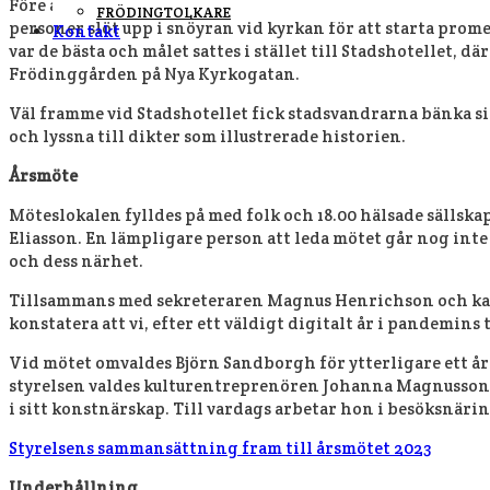
Före årsmötet hade styrelsen planerat en solig stadsvand
FRÖDINGTOLKARE
personer slöt upp i snöyran vid kyrkan för att starta pro
Kontakt
var de bästa och målet sattes i stället till Stadshotellet, 
Frödinggården på Nya Kyrkogatan.
Väl framme vid Stadshotellet fick stadsvandrarna bänka s
och lyssna till dikter som illustrerade historien.
Årsmöte
Möteslokalen fylldes på med folk och 18.00 hälsade sälls
Eliasson. En lämpligare person att leda mötet går nog inte
och dess närhet.
Tillsammans med sekreteraren Magnus Henrichson och kas
konstatera att vi, efter ett väldigt digitalt år i pandemin
Vid mötet omvaldes Björn Sandborgh för ytterligare ett år 
styrelsen valdes kulturentreprenören Johanna Magnusson. 
i sitt konstnärskap. Till vardags arbetar hon i besöksnäri
Styrelsens sammansättning fram till årsmötet 2023
Underhållning