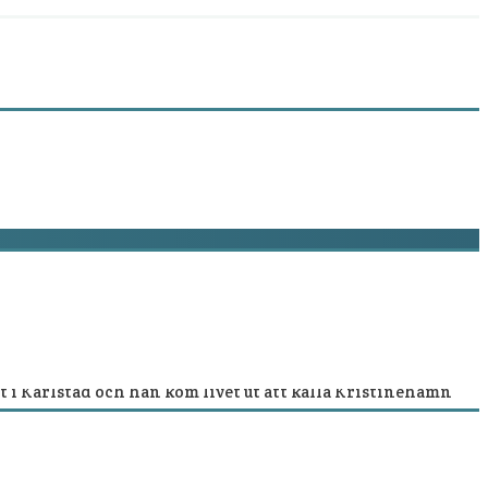
ade till Kristinehamn 1867 och staden kom att bli Gustaf
et i Karlstad och han kom livet ut att kalla Kristinehamn