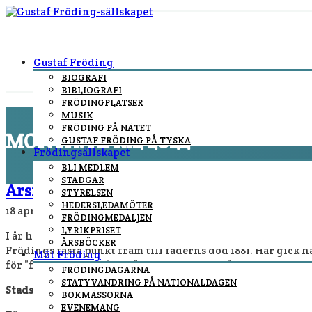
Gustaf Fröding
BIOGRAFI
BIBLIOGRAFI
FRÖDINGPLATSER
MUSIK
FRÖDING PÅ NÄTET
MONTH:
APRIL 2022
GUSTAF FRÖDING PÅ TYSKA
Frödingsällskapet
BLI MEDLEM
You are here:
Home
/
Archive for april, 2022
STADGAR
Årsmöte i Frödings barndomsstad Krist
STYRELSEN
HEDERSLEDAMÖTER
18 april, 2022
By
Fredrik Höglund
In
nyheter
/
No Commen
FRÖDINGMEDALJEN
LYRIKPRISET
I år hölls Gustaf Fröding-sällskapets årsmöte för första 
ÅRSBÖCKER
Frödings fasta punkt fram till faderns död 1881. Här gick ha
Möt Fröding
för ”fädernestaden” och ”barndomsstaden”.
FRÖDINGDAGARNA
STATYVANDRING PÅ NATIONALDAGEN
Stadsvandring
BOKMÄSSORNA
EVENEMANG