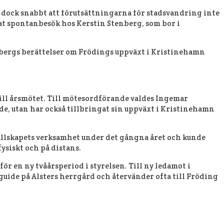
s flitige Frödingguide Öivind Åsberg. Ett femtontal
 dock snabbt att förutsättningarna för stadsvandring inte
attat spontanbesök hos Kerstin Stenberg, som bor i
sbergs berättelser om Frödings uppväxt i Kristinehamn
ll årsmötet. Till mötesordförande valdes Ingemar
nde, utan har också tillbringat sin uppväxt i Kristinehamn
llskapets verksamhet under det gångna året och kunde
ysiskt och på distans.
r en ny tvåårsperiod i styrelsen. Till ny ledamot i
uide på Alsters herrgård och återvänder ofta till Fröding