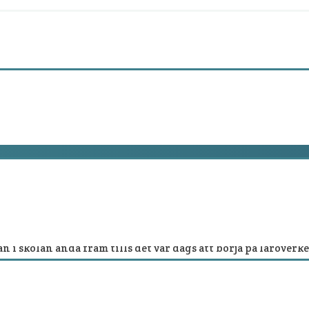
inehamn
ts
gången i skaldens barndomsstad Kristinehamn. Familjen flytt
n i skolan ända fram tills det var dags att börja på läroverk