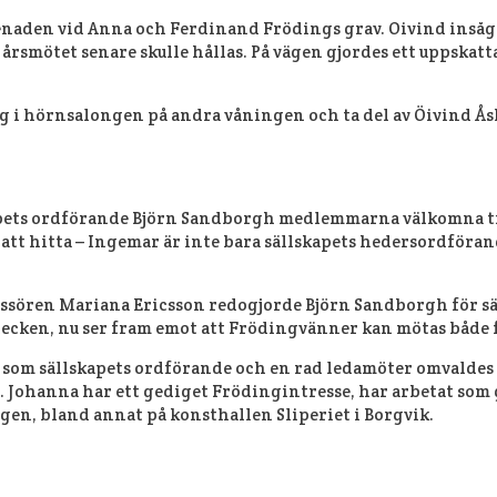
ring i skaldens barndomsstad tillsammans med Kristinehamn
menaden vid Anna och Ferdinand Frödings grav. Öivind insåg
där årsmötet senare skulle hållas. På vägen gjordes ett uppsk
ig i hörnsalongen på andra våningen och ta del av Öivind Å
kapets ordförande Björn Sandborgh medlemmarna välkomna ti
 att hitta – Ingemar är inte bara sällskapets hedersordföra
sören Mariana Ericsson redogjorde Björn Sandborgh för sä
s tecken, nu ser fram emot att Frödingvänner kan mötas både f
som sällskapets ordförande och en rad ledamöter omvaldes fö
Johanna har ett gediget Frödingintresse, har arbetat som g
ngen, bland annat på konsthallen Sliperiet i Borgvik.