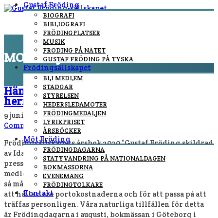
Gustaf Fröding
BIOGRAFI
BIBLIOGRAFI
FRÖDINGPLATSER
MUSIK
FRÖDING PÅ NÄTET
MONTH:
JUNI 2020
GUSTAF FRÖDING PÅ TYSKA
Frödingsällskapet
You are here:
Home
/
Archive for juni, 2020
BLI MEDLEM
STADGAR
Hämta gärna din årsbok på Alsters
STYRELSEN
herrgård!
HEDERSLEDAMÖTER
FRÖDINGMEDALJEN
9 juni, 2020
By
Fredrik Höglund
In
nyheter
/
No
LYRIKPRISET
Comments
ÅRSBÖCKER
Möt Fröding
Frödingsällskapets årsbok 2020 ”Gustaf Fröding skildrad
FRÖDINGDAGARNA
av Ida Bäckmann” har fått ett mycket gott mottagande i
STATYVANDRING PÅ NATIONALDAGEN
pressen, men den har ännu inte nått så många av våra
BOKMÄSSORNA
medlemmar. I vanliga fall brukar vi passa på att lämna ut
EVENEMANG
så många böcker som möjligt till medlemmarna, både för
FRÖDINGTOLKARE
Kontakt
att hålla nere portokostnaderna och för att passa på att
träffas personligen. Våra naturliga tillfällen för detta
är Frödingdagarna i augusti, bokmässan i Göteborg i