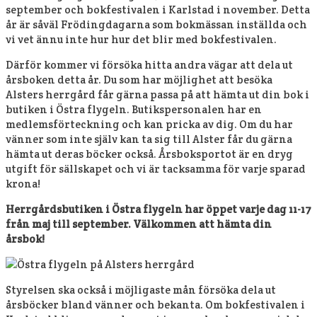
september och bokfestivalen i Karlstad i november. Detta
år är såväl Frödingdagarna som bokmässan inställda och
vi vet ännu inte hur hur det blir med bokfestivalen.
Därför kommer vi försöka hitta andra vägar att dela ut
årsboken detta år. Du som har möjlighet att besöka
Alsters herrgård får gärna passa på att hämta ut din bok i
butiken i Östra flygeln. Butikspersonalen har en
medlemsförteckning och kan pricka av dig. Om du har
vänner som inte själv kan ta sig till Alster får du gärna
hämta ut deras böcker också. Årsboksportot är en dryg
utgift för sällskapet och vi är tacksamma för varje sparad
krona!
Herrgårdsbutiken i Östra flygeln har öppet varje dag 11-17
från maj till september. Välkommen att hämta din
årsbok!
Styrelsen ska också i möjligaste mån försöka dela ut
årsböcker bland vänner och bekanta. Om bokfestivalen i