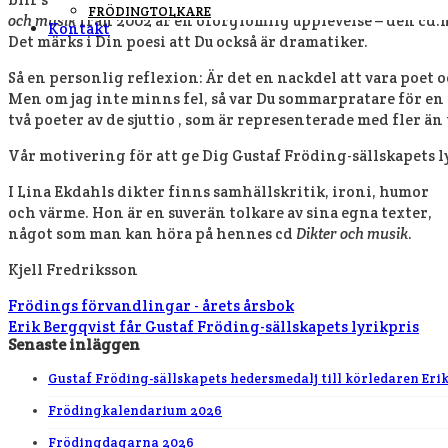
FRÖDINGTOLKARE
och musik
från 2002 är en oförglömlig upplevelse – den cd:n
Kontakt
Det märks i Din poesi att Du också är dramatiker.
Så en personlig reflexion: Är det en nackdel att vara poet 
Men om jag inte minns fel, så var Du sommarpratare för en t
två poeter av de sjuttio , som är representerade med fler 
Vår motivering för att ge Dig Gustaf Fröding-sällskapets ly
I Lina Ekdahls dikter finns samhällskritik, ironi, humor
och värme. Hon är en suverän tolkare av sina egna texter,
något som man kan höra på hennes cd
Dikter och musik
.
Kjell Fredriksson
Frödings förvandlingar - årets årsbok
Erik Bergqvist får Gustaf Fröding-sällskapets lyrikpris
Senaste inläggen
Gustaf Fröding-sällskapets hedersmedalj till körledaren Eri
Frödingkalendarium 2026
Frödingdagarna 2026