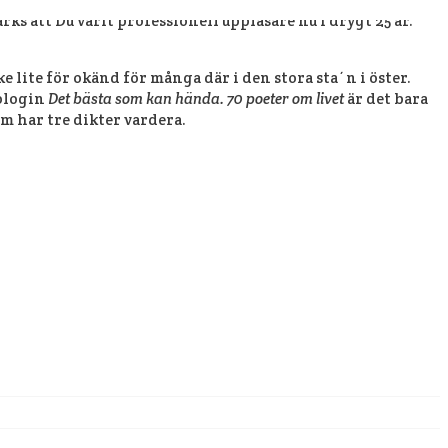
s att Du varit professionell uppläsare nu i drygt 25 år.
e lite för okänd för många där i den stora sta´n i öster.
tologin
Det bästa som kan hända. 70 poeter om livet
är det bara
m har tre dikter vardera.