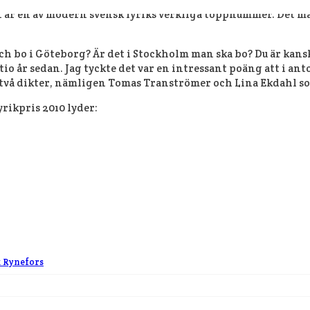
 är en av modern svensk lyriks verkliga toppnummer. Det märk
och bo i Göteborg? Är det i Stockholm man ska bo? Du är kansk
io år sedan. Jag tyckte det var en intressant poäng att i an
än två dikter, nämligen Tomas Tranströmer och Lina Ekdahl so
rikpris 2010 lyder:
k Rynefors