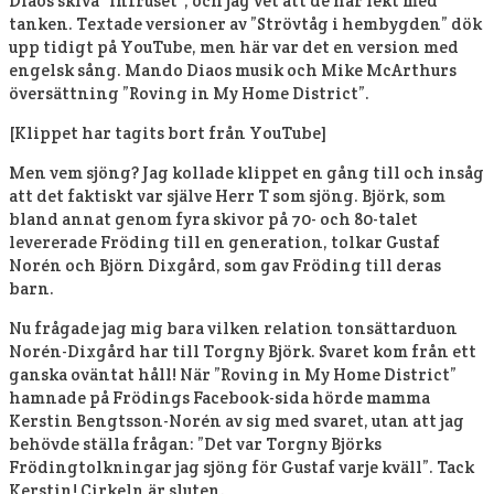
Diaos skiva ”Infruset”, och jag vet att de har lekt med
tanken. Textade versioner av ”Strövtåg i hembygden” dök
upp tidigt på YouTube, men här var det en version med
engelsk sång. Mando Diaos musik och Mike McArthurs
översättning ”Roving in My Home District”.
[Klippet har tagits bort från YouTube]
Men vem sjöng? Jag kollade klippet en gång till och insåg
att det faktiskt var själve Herr T som sjöng. Björk, som
bland annat genom fyra skivor på 70- och 80-talet
levererade Fröding till en generation, tolkar Gustaf
Norén och Björn Dixgård, som gav Fröding till deras
barn.
Nu frågade jag mig bara vilken relation tonsättarduon
Norén-Dixgård har till Torgny Björk. Svaret kom från ett
ganska oväntat håll! När ”Roving in My Home District”
hamnade på Frödings Facebook-sida hörde mamma
Kerstin Bengtsson-Norén av sig med svaret, utan att jag
behövde ställa frågan: ”Det var Torgny Björks
Frödingtolkningar jag sjöng för Gustaf varje kväll”. Tack
Kerstin! Cirkeln är sluten.