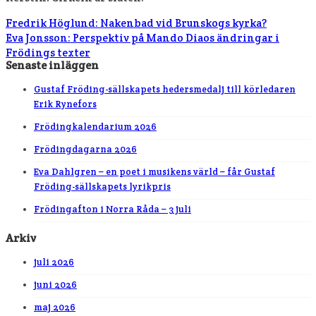
Fredrik Höglund: Nakenbad vid Brunskogs kyrka?
Eva Jonsson: Perspektiv på Mando Diaos ändringar i
Frödings texter
Senaste inläggen
Gustaf Fröding-sällskapets hedersmedalj till körledaren
Erik Rynefors
Frödingkalendarium 2026
Frödingdagarna 2026
Eva Dahlgren – en poet i musikens värld – får Gustaf
Fröding-sällskapets lyrikpris
Frödingafton i Norra Råda – 3 juli
Arkiv
juli 2026
juni 2026
maj 2026