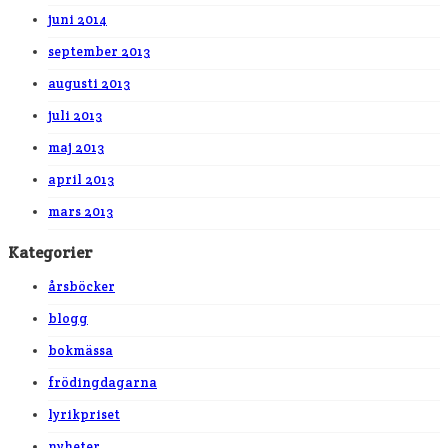
juni 2014
september 2013
augusti 2013
juli 2013
maj 2013
april 2013
mars 2013
Kategorier
årsböcker
blogg
bokmässa
frödingdagarna
lyrikpriset
nyheter