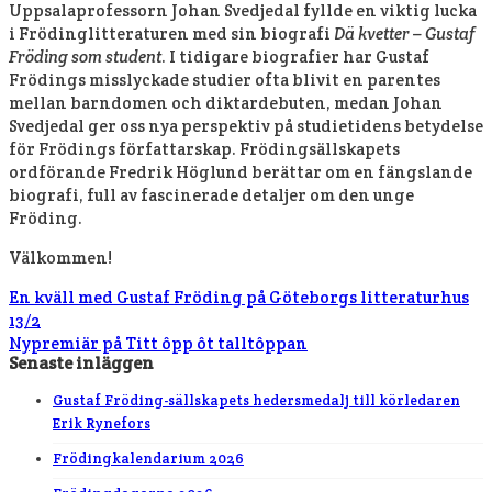
Uppsalaprofessorn Johan Svedjedal fyllde en viktig lucka
i Frödinglitteraturen med sin biografi
Dä kvetter – Gustaf
Fröding som student
. I tidigare biografier har Gustaf
Frödings misslyckade studier ofta blivit en parentes
mellan barndomen och diktardebuten, medan Johan
Svedjedal ger oss nya perspektiv på studietidens betydelse
för Frödings författarskap. Frödingsällskapets
ordförande Fredrik Höglund berättar om en fängslande
biografi, full av fascinerade detaljer om den unge
Fröding.
Välkommen!
En kväll med Gustaf Fröding på Göteborgs litteraturhus
13/2
Nypremiär på Titt ôpp ôt talltôppan
Senaste inläggen
Gustaf Fröding-sällskapets hedersmedalj till körledaren
Erik Rynefors
Frödingkalendarium 2026