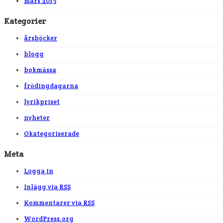
mars 2013
Kategorier
årsböcker
blogg
bokmässa
frödingdagarna
lyrikpriset
nyheter
Okategoriserade
Meta
Logga in
Inlägg via
RSS
Kommentarer via
RSS
WordPress.org