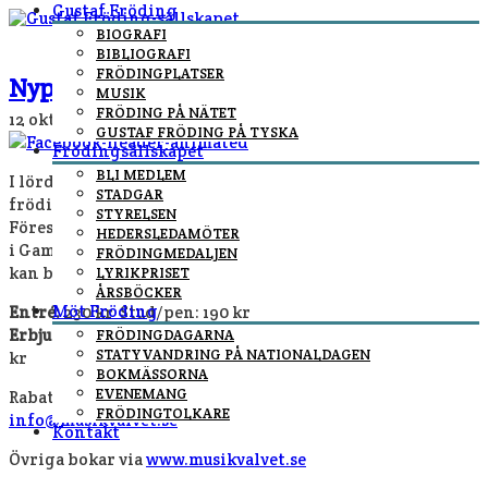
Gustaf Fröding
BIOGRAFI
BIBLIOGRAFI
FRÖDINGPLATSER
Nypremiär på Titt ôpp ôt talltôppan
MUSIK
FRÖDING PÅ NÄTET
12 oktober, 2025
By
Fredrik Höglund
In
nyheter
/
GUSTAF FRÖDING PÅ TYSKA
Frödingsällskapet
BLI MEDLEM
I lördags hade Gunnar Axelson Fisk nypremiär på sin
STADGAR
frödingföreställning
Titt ôpp ôt talltôppan
.
STYRELSEN
Föreställningen spelas fyra gånger i höst på Musikvalvet
HEDERSLEDAMÖTER
i Gamla stan i Stockholm. Frödingsällskapets medlemmar
FRÖDINGMEDALJEN
kan boka biljett till rabatterat pris via e-post.
LYRIKPRISET
ÅRSBÖCKER
Möt Fröding
Entré:
230 kr Stud/pen: 190 kr
Erbjudande till medlemmar:
200 kr/ stud, pensionär 160
FRÖDINGDAGARNA
STATYVANDRING PÅ NATIONALDAGEN
kr
BOKMÄSSORNA
EVENEMANG
Rabatterade biljetter bokas via mail till
FRÖDINGTOLKARE
info@musikvalvet.se
Kontakt
Övriga bokar via
www.musikvalvet.se