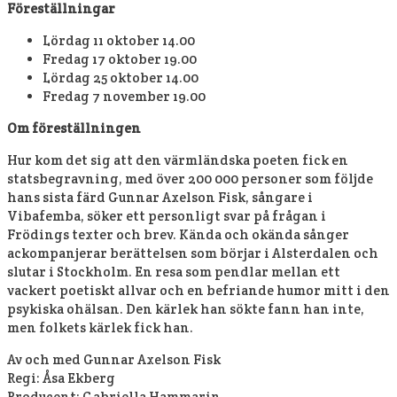
Föreställningar
Lördag 11 oktober 14.00
Fredag 17 oktober 19.00
Lördag 25 oktober 14.00
Fredag 7 november 19.00
Om föreställningen
Hur kom det sig att den värmländska poeten fick en
statsbegravning, med över 200 000 personer som följde
hans sista färd Gunnar Axelson Fisk, sångare i
Vibafemba, söker ett personligt svar på frågan i
Frödings texter och brev. Kända och okända sånger
ackompanjerar berättelsen som börjar i Alsterdalen och
slutar i Stockholm. En resa som pendlar mellan ett
vackert poetiskt allvar och en befriande humor mitt i den
psykiska ohälsan. Den kärlek han sökte fann han inte,
men folkets kärlek fick han.
Av och med Gunnar Axelson Fisk
Regi: Åsa Ekberg
Producent: Gabriella Hammarin