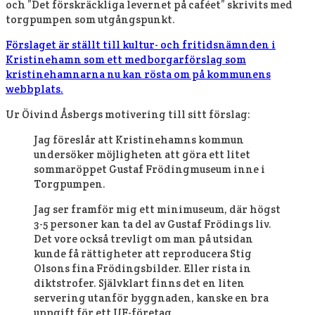
och ”Det förskräckliga levernet på caféet” skrivits med
torgpumpen som utgångspunkt.
Förslaget är ställt till kultur- och fritidsnämnden i
Kristinehamn som ett medborgarförslag som
kristinehamnarna nu kan rösta om på kommunens
webbplats.
Ur Öivind Åsbergs motivering till sitt förslag:
Jag föreslår att Kristinehamns kommun
undersöker möjligheten att göra ett litet
sommaröppet Gustaf Frödingmuseum inne i
Torgpumpen.
Jag ser framför mig ett minimuseum, där högst
3-5 personer kan ta del av Gustaf Frödings liv.
Det vore också trevligt om man på utsidan
kunde få rättigheter att reproducera Stig
Olsons fina Frödingsbilder. Eller rista in
diktstrofer. Självklart finns det en liten
servering utanför byggnaden, kanske en bra
uppgift för ett UF-företag.