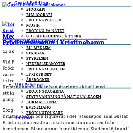
Gustaf Fröding
BIOGRAFI
BIBLIOGRAFI
FRÖDINGPLATSER
MUSIK
FRÖDING PÅ NÄTET
Medborgarförslag: Skapa ett litet
GUSTAF FRÖDING PÅ TYSKA
Frödingsällskapet
Frödingmuseum i Kristinehamn
BLI MEDLEM
24 oktober, 2022
By
Fredrik Höglund
In
nyheter
/
STADGAR
STYRELSEN
Vid Frödingdagarna 2022 tilldelades Öivind Åsberg
HEDERSLEDAMÖTER
Frödingsällskapets hedersmedalj för sina många och
FRÖDINGMEDALJEN
varierade insatser för att sprida kunskap och väcka
LYRIKPRISET
ÅRSBÖCKER
intresse för Gustaf Fröding i hans barndomsstad
Möt Fröding
Kristinehamn. Nu är han återigen aktuell med
FRÖDINGDAGARNA
ett kreativt förslag – att skapa ett litet Frödingmuseum i
STATYVANDRING PÅ NATIONALDAGEN
pumphuset på Södra Torget i Kristinehamn.
BOKMÄSSORNA
EVENEMANG
Torgpumpen var en samlingsplats i 1800-talets
FRÖDINGTOLKARE
Kristinehamn och figurerar i det ”stadsepos” som Gustaf
Kontakt
Fröding planerade att skriva om sina minnen från
barndomen. Bland annat har dikterna ”Stadens löjtnant”