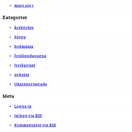
mars 2013
Kategorier
årsböcker
blogg
bokmässa
frödingdagarna
lyrikpriset
nyheter
Okategoriserade
Meta
Logga in
Inlägg via
RSS
Kommentarer via
RSS