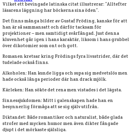
Vilket ett bevingade latinska citat illustrerar: ”Alltefter
läsarens läggning har böckerna sina öden”.
Det finns många bilder av Gustaf Fröding, kanske för att
han är så sammansatt och därför tacksam för
projektioner – men samtidigt svårfångad. Just denna
kluvenhet går igen i hans karaktär, liksom i hans grubbel
över dikotomier som ont och gott.
Romanen kretsar kring Frödings fyra livsstrider, där det
tudelade också finns.
Alkoholen: Han kunde ligga och supa sig medvetslös men
hade också långa perioder där han drack mjölk.
Kärleken: Han sökte det rena men vistades i det lägsta.
Sinnessjukdomen: Mitt i galenskapen hade han en
besynnerlig förmåga att se sig själv utifrån.
Diktandet: Både romantiker och naturalist, både glada
strofer med mycken humor men även dikter fångade
djupt i det mörkaste själsliga.