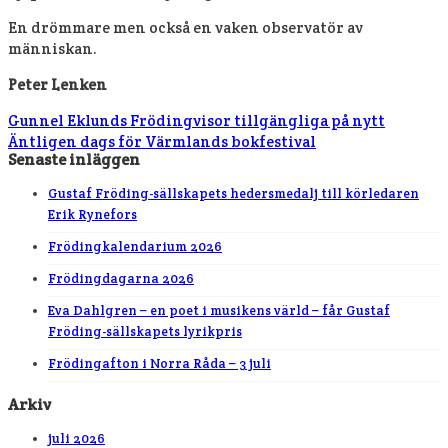
En drömmare men också en vaken observatör av
människan.
Peter Lenken
Gunnel Eklunds Frödingvisor tillgängliga på nytt
Äntligen dags för Värmlands bokfestival
Senaste inläggen
Gustaf Fröding-sällskapets hedersmedalj till körledaren
Erik Rynefors
Frödingkalendarium 2026
Frödingdagarna 2026
Eva Dahlgren – en poet i musikens värld – får Gustaf
Fröding-sällskapets lyrikpris
Frödingafton i Norra Råda – 3 juli
Arkiv
juli 2026