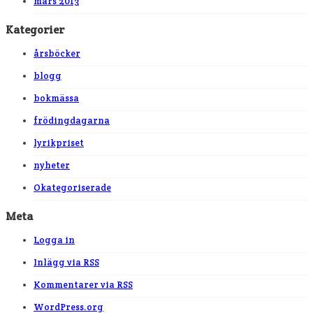
mars 2013
Kategorier
årsböcker
blogg
bokmässa
frödingdagarna
lyrikpriset
nyheter
Okategoriserade
Meta
Logga in
Inlägg via
RSS
Kommentarer via
RSS
WordPress.org