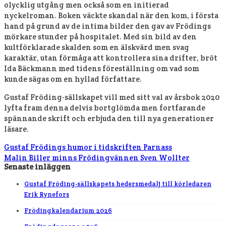
olycklig utgång men också som en initierad
nyckelroman. Boken väckte skandal när den kom, i första
hand på grund av de intima bilder den gav av Frödings
mörkare stunder på hospitalet. Med sin bild av den
kultförklarade skalden som en älskvärd men svag
karaktär, utan förmåga att kontrollera sina drifter, bröt
Ida Bäckmann med tidens föreställning om vad som
kunde sägas om en hyllad författare.
Gustaf Fröding-sällskapet vill med sitt val av årsbok 2020
lyfta fram denna delvis bortglömda men fortfarande
spännande skrift och erbjuda den till nya generationer
läsare.
Gustaf Frödings humor i tidskriften Parnass
Malin Biller minns Frödingvännen Sven Wollter
Senaste inläggen
Gustaf Fröding-sällskapets hedersmedalj till körledaren
Erik Rynefors
Frödingkalendarium 2026