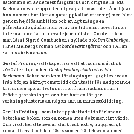
Bäckmann en av de mest färgstarka och originella. Ida
Bäckmann växte upp i den utpräglad småstaden Åmål (där
hon numera har fått en gata uppkallad efter sig) men blev
genom hejdlös ambition och enligt många en
påfrestande gåpåaranda en av sin tids mest beresta och
internationella rutinerade journalister. Om detta kan
man läsa i Sigrid Combüchens hyllade bok
Den Umbärliga,
i Enel Melbergs roman
Det borde varit stjärnor
och i Allan
Salmis
Ida Bäckmann
.
Gustaf Fröding-sällskapet har valt att som sin årsbok
2020 återutge boken
Gustaf Fröding skildrad av Ida
Bäckmann
. Boken som kom första gången 1913 blev redan
från början häftigt omstridd och utsatts för nedgörande
kritik men spelar trots detta en framträdande roll i
Frödingforskningen och har haft en längre
verkningshistoria än någon annan minnesskildring.
Cecilia Fröding – som inte uppskattade Ida Bäckmann –
betecknar boken som en roman utan dokumentärt värde.
Och visst: Berättelsen är starkt subjektiv, höggradigt
romantiserad och kan läsas som en kärleksroman med