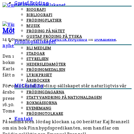
Gustaf Fröding
BIOGRAFI
BIBLIOGRAFI
FRÖDINGPLATSER
MUSIK
Möt Fröding på Värmlands bokfestival!
FRÖDING PÅ NÄTET
GUSTAF FRÖDING PÅ TYSKA
14 november, 2016
By
Fredrik Höglund
In
bokmässa
,
Frödingsällskapet
nyheter
/
BLI MEDLEM
STADGAR
Den 18 och 19 november är det dags för den värmländska
STYRELSEN
bokmässan igen. I år äger den rum på Nöjesfabriken i
HEDERSLEDAMÖTER
Karlstad mellan klockan 1000-1800 båda dagarna och har
FRÖDINGMEDALJEN
fått namnet Värmlands bokfestival.
LYRIKPRISET
ÅRSBÖCKER
Möt Fröding
För oss i Gustaf Fröding-sällskapet står naturligtvis vår
årsbok ”Kanhända jag tror att jag vet” i centrum. Den
FRÖDINGDAGARNA
STATYVANDRING PÅ NATIONALDAGEN
presenteras på Lilla scenen på fredagen den 18 klockan
BOKMÄSSORNA
16.30. Då samtalar styrelseledamöterna Gunilla Otto och
EVENEMANG
Tomas Sköld om boken i vars redaktion de ingått.
FRÖDINGTOLKARE
Kontakt
På samma scen lördag klockan 14.00 berättar Kaj Branzell
om sin bok Finnbygdspredikanten, som handlar om