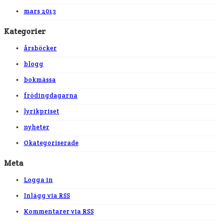
mars 2013
Kategorier
årsböcker
blogg
bokmässa
frödingdagarna
lyrikpriset
nyheter
Okategoriserade
Meta
Logga in
Inlägg via
RSS
Kommentarer via
RSS