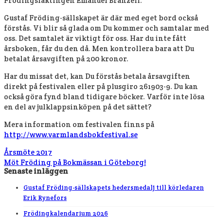
Frödingsläktingen Emanuel Branzell.
Gustaf Fröding-sällskapet är där med eget bord också
förstås. Vi blir så glada om Du kommer och samtalar med
oss. Det samtalet är viktigt för oss. Har du inte fått
årsboken, får du den då. Men kontrollera bara att Du
betalat årsavgiften på 200 kronor.
Har du missat det, kan Du förstås betala årsavgiften
direkt på festivalen eller på plusgiro 261903-9. Du kan
också göra fynd bland tidigare böcker. Varför inte lösa
en del av julklappsinköpen på det sättet?
Mera information om festivalen finns på
http://www.varmlandsbokfestival.se
Årsmöte 2017
Möt Fröding på Bokmässan i Göteborg!
Senaste inläggen
Gustaf Fröding-sällskapets hedersmedalj till körledaren
Erik Rynefors
Frödingkalendarium 2026