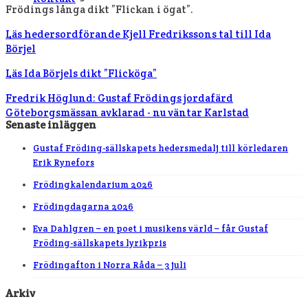
Frödings långa dikt ”Flickan i ögat”.
Läs hedersordförande Kjell Fredrikssons tal till Ida
Börjel
Läs Ida Börjels dikt ”Flicköga”
Fredrik Höglund: Gustaf Frödings jordafärd
Göteborgsmässan avklarad - nu väntar Karlstad
Senaste inläggen
Gustaf Fröding-sällskapets hedersmedalj till körledaren
Erik Rynefors
Frödingkalendarium 2026
Frödingdagarna 2026
Eva Dahlgren – en poet i musikens värld – får Gustaf
Fröding-sällskapets lyrikpris
Frödingafton i Norra Råda – 3 juli
Arkiv