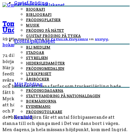
Gustaf Fröding
BIOGRAFI
BIBLIOGRAFI
FRÖDINGPLATSER
Tomas Sköld: Dag tre på bokmässan.
MUSIK
Underbara möten
FRÖDING PÅ NÄTET
GUSTAF FRÖDING PÅ TYSKA
29 september, 2014
By
Fredrik Höglund
In
blogg
,
Frödingsällskapet
bokmässa
,
nyheter
/
BLI MEDLEM
STADGAR
72 dikter blev det och vilka möten. Redan på spårvagnen
STYRELSEN
börjar vi prata Fröding. I montern kommer sedan Joakim.
HEDERSLEDAMÖTER
När jag läst för honom läser han Atlantis för att få
FRÖDINGMEDALJEN
feedback och gör det jättebra. Än bättre läser han den
LYRIKPRISET
ÅRSBÖCKER
svåra En Ghasel. Sedan kommer Oskar Wallers barnbarn
Möt Fröding
och berättar att hans farfar som tryckerilärling hade
FRÖDINGDAGARNA
fått hämta Gustaf vid tåget och fått en krona i dricks.
STATYVANDRING PÅ NATIONALDAGEN
Mycket pengar 1890. Joels familj fortsätter att komma för
BOKMÄSSORNA
att höra bergtrollet. I dag kom två systrar. Björn, Anna
EVENEMANG
och Fredrik kom som avlösning i montern. Vilket möte
FRÖDINGTOLKARE
Kontakt
det blev när Björn får ett antal förbipasserande att
stanna till och sjunga med i Det var dans bort i vägen.
Men dagens, ja hela mässans höjdpunkt, kom med Ingrid.