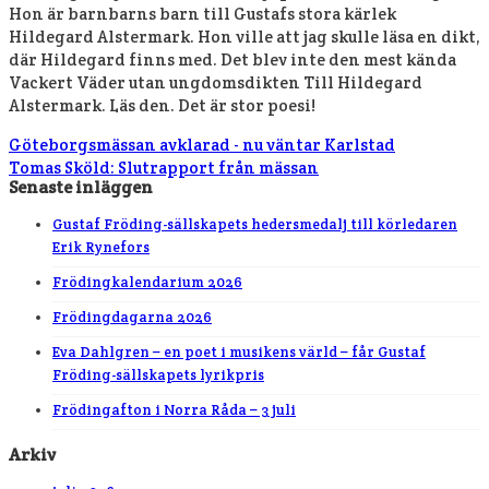
Hon är barnbarns barn till Gustafs stora kärlek
Hildegard Alstermark. Hon ville att jag skulle läsa en dikt,
där Hildegard finns med. Det blev inte den mest kända
Vackert Väder utan ungdomsdikten Till Hildegard
Alstermark. Läs den. Det är stor poesi!
Göteborgsmässan avklarad - nu väntar Karlstad
Tomas Sköld: Slutrapport från mässan
Senaste inläggen
Gustaf Fröding-sällskapets hedersmedalj till körledaren
Erik Rynefors
Frödingkalendarium 2026
Frödingdagarna 2026
Eva Dahlgren – en poet i musikens värld – får Gustaf
Fröding-sällskapets lyrikpris
Frödingafton i Norra Råda – 3 juli
Arkiv