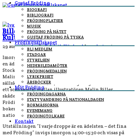
Gustaf Fröding
BIOGRAFI
BIBLIOGRAFI
FRÖDINGPLATSER
MUSIK
Biller, Wollter och Fröding intar
FRÖDING PÅ NÄTET
Kulturhuset
GUSTAF FRÖDING PÅ TYSKA
Frödingsällskapet
29 augusti, 2014
By
Fredrik Höglund
In
nyheter
/
BLI MEDLEM
STADGAR
Imorgon lördag invigs utställningen ”I varje droppe är
STYRELSEN
en ädelsten – det fina med Fröding” på Serieteket i
HEDERSLEDAMÖTER
Stockholms kulturhus. Utställningen visar bilder ur
FRÖDINGMEDALJEN
Malin Billers nya bok, som även är Gustaf Fröding-
LYRIKPRISET
ÅRSBÖCKER
sällskapets årsbok 2014. Vid invigningen får vi ta del av
Möt Fröding
ett scensamtal mellan illustratören Malin Biller,
FRÖDINGDAGARNA
skådespelaren Sven Wollter och Tomas Sköld från
STATYVANDRING PÅ NATIONALDAGEN
Frödingsällskapet. Sven Wollter, som skrivit förordet till
BOKMÄSSORNA
boken, har ett mycket personligt förhållande till
EVENEMANG
nationalskalden Gustaf Fröding.
FRÖDINGTOLKARE
Kontakt
Utställningen ”I varje droppe är en ädelsten – det fina
med Fröding” invigs imorgon 14:00–15:30 och visas på