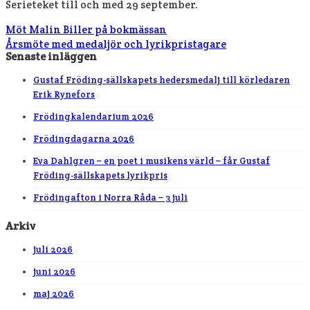
Serieteket till och med 29 september.
Möt Malin Biller på bokmässan
Årsmöte med medaljör och lyrikpristagare
Senaste inläggen
Gustaf Fröding-sällskapets hedersmedalj till körledaren
Erik Rynefors
Frödingkalendarium 2026
Frödingdagarna 2026
Eva Dahlgren – en poet i musikens värld – får Gustaf
Fröding-sällskapets lyrikpris
Frödingafton i Norra Råda – 3 juli
Arkiv
juli 2026
juni 2026
maj 2026