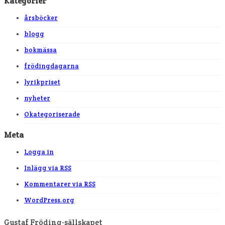
Kategorier
årsböcker
blogg
bokmässa
frödingdagarna
lyrikpriset
nyheter
Okategoriserade
Meta
Logga in
Inlägg via
RSS
Kommentarer via
RSS
WordPress.org
Gustaf Fröding-sällskapet