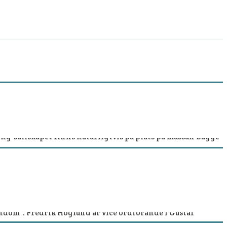
ing-sällskapet finns naturligtvis på plats på mässan bägge
”. Efter bokmässan kommer årsboken att skickas med post
k pocketversion.
ndom”. Fredrik Höglund är vice ordförande i Gustaf