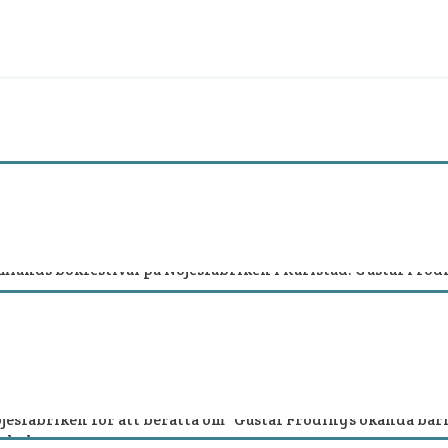
kfestival
mlands bokfestival på Nöjesfabriken i Karlstad. Gustaf Fröd
ar att hämta ut årsboken ”Gustaf Fröding och Kristinehamn
o är ett välkommet bidrag till föreningen.
k ”Önskedikter” från 2017 åter finns tillgänglig i en nytryc
jesfabriken för att berätta om ”Gustaf Frödings okända bar
rsbok 2022.