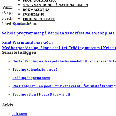
FRÖDINGDAGARNA
STATYVANDRING PÅ NATIONALDAGEN
Värmlands bokfestival på Nöjesfabriken i Karlstad
BOKMÄSSORNA
18-19 november 2022
EVENEMANG
Fredag 10.00-17.00
FRÖDINGTOLKARE
Kontakt
Lördag 10.00-16.00
Se hela programmet på Värmlands bokfestivals webbplats
Knut Warmland 1928-2023
Medborgarförslag: Skapa ett litet Frödingmuseum i Kris
Senaste inläggen
Gustaf Fröding-sällskapets hedersmedalj till körledaren Eri
Frödingkalendarium 2026
Frödingdagarna 2026
Eva Dahlgren – en poet i musikens värld – får Gustaf Fröding
Frödingafton i Norra Råda – 3 juli
Arkiv
juli 2026