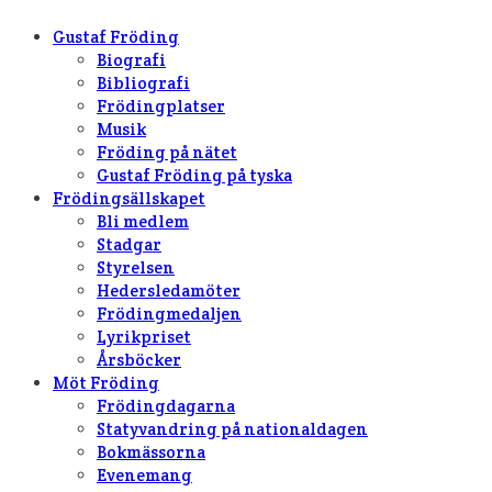
Gustaf Fröding
Biografi
Bibliografi
Frödingplatser
Musik
Fröding på nätet
Gustaf Fröding på tyska
Frödingsällskapet
Bli medlem
Stadgar
Styrelsen
Hedersledamöter
Frödingmedaljen
Lyrikpriset
Årsböcker
Möt Fröding
Frödingdagarna
Statyvandring på nationaldagen
Bokmässorna
Evenemang