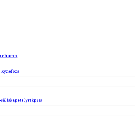
tinehamn
k Rynefors
-sällskapets lyrikpris