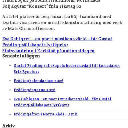
Plats: Logen på Södra Strandholm, Norra Råda
Följ skyltar “Konsert” från riksväg 62
Antalet platser är begränsat (ca 60). I samband med
kvällen visas även en mindre konstutställning med verk
av Mats Christoffersson.
Eva Dahlgren – en poet i musikens värld – får Gustaf
Fröding-sällskapets lyrikpris
Statyvandring i Karlstad på nationaldagen
Senaste inläggen
Gustaf Fröding-sällskapets hedersmedalj till körledaren
Erik Rynefors
Frödingkalendarium 2026
Frödingdagarna 2026
Eva Dahlgren – en poet i musikens värld – får Gustaf
Fröding-sällskapets lyrikpris
Frödingafton i Norra Råda – 3 juli
Arkiv