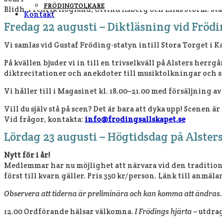
FRÖDINGTOLKARE
Blidh, Fredrik Höglund, Öivind Åsberg och Elias Storm. Start
Kontakt
Fredag 22 augusti – Diktläsning vid Frödi
Vi samlas vid Gustaf Fröding-statyn intill Stora Torget i K
På kvällen bjuder vi in till en trivselkväll på Alsters herr
diktrecitationer och anekdoter till musiktolkningar och 
Vi håller till i Magasinet kl. 18.00–21.00 med försäljning 
Vill du själv stå på scen? Det är bara att dyka upp! Scenen
Vid frågor, kontakta:
info@frodingsallskapet.se
Lördag 23 augusti – Högtidsdag på Alsters
Nytt för i år!
Medlemmar har nu möjlighet att närvara vid den tradition
först till kvarn gäller. Pris 350 kr/person. Länk till anmäl
Observera att tiderna är preliminära och kan komma att ändras.
12.00 Ordförande hälsar välkomna.
I Frödings hjärta
– utdra