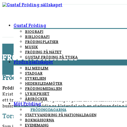
Gustaf Fröding
BIOGRAFI
BIBLIOGRAFI
FRÖDINGPLATSER
MUSIK
FRÖDING PÅ NÄTET
FRÖDINGDAGARNA
GUSTAF FRÖDING PÅ TYSKA
Frödingsällskapet
BLI MEDLEM
You are here:
Home
/
Frödingdagarna
STADGAR
Frödingdagarna 21 – 24 augusti 2025
STYRELSEN
HEDERSLEDAMÖTER
Frödingdagarna 2025 bjuder på fyra dagar fyllda av poesi, h
FRÖDINGMEDALJEN
Kristinehamn på stadens historiska museum. På fredagen vä
LYRIKPRISET
ÅRSBÖCKER
ett traditionsenligt högtidsprogram med dramatiseringar,
Möt Fröding
bussresa genom Frödings Alsterdal och en stadsvandring i 
FRÖDINGDAGARNA
Torsdag 21 augusti – Frödings Kristineham
STATYVANDRING PÅ NATIONALDAGEN
BOKMÄSSORNA
EVENEMANG
Som inledning på årets firande hålls en kväll på Kristine