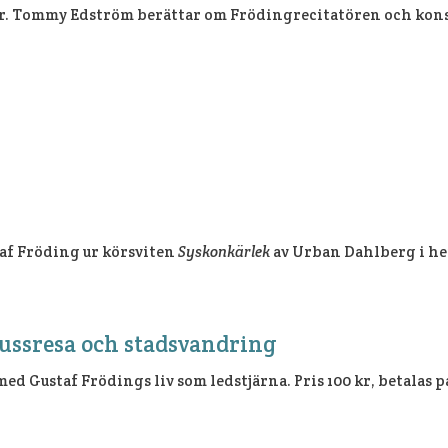
r. Tommy Edström berättar om Frödingrecitatören och konstnä
taf Fröding ur körsviten
Syskonkärlek
av Urban Dahlberg i h
bussresa och stadsvandring
d Gustaf Frödings liv som ledstjärna. Pris 100 kr, betalas p