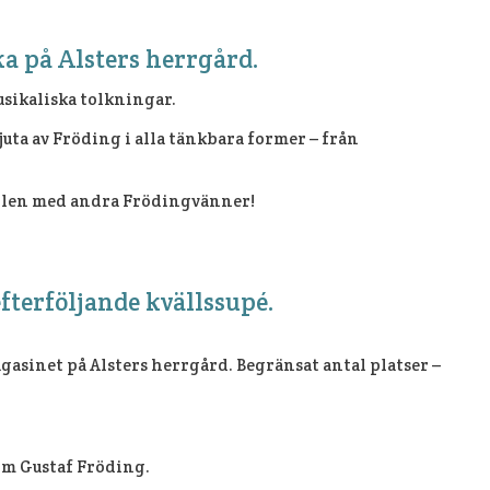
ka på Alsters herrgård.
usikaliska tolkningar.
njuta av Fröding i alla tänkbara former – från
kvällen med andra Frödingvänner!
fterföljande kvällssupé.
asinet på Alsters herrgård. Begränsat antal platser –
om Gustaf Fröding.