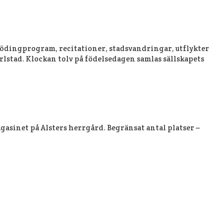
Frödingprogram, recitationer, stadsvandringar, utflykter
lstad. Klockan tolv på födelsedagen samlas sällskapets
asinet på Alsters herrgård. Begränsat antal platser –