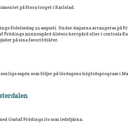
umentet på Stora torget i Karlstad.
ödings födelsedag 22 augusti. Under dagarna arrangeras på 
f Frödings minnesgård Alsters herrgård eller i centrala Kar
juder på sina favoritdikter.
senliga supén som följer på lördagens högtidsprogram i Mag
sterdalen
ed Gustaf Frödings liv som ledstjärna.