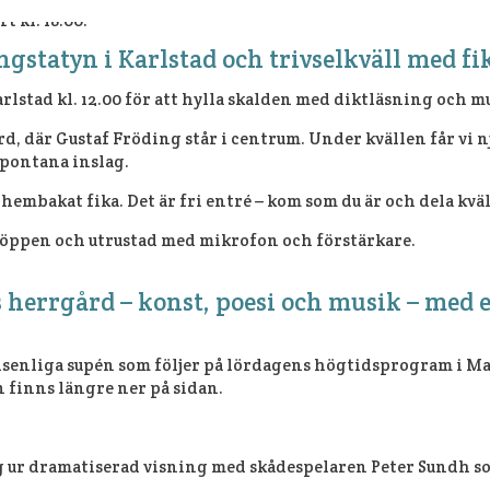
 kl. 18.00.
ngstatyn i Karlstad och trivselkväll med fi
arlstad kl. 12.00 för att hylla skalden med diktläsning och m
gård, där Gustaf Fröding står i centrum. Under kvällen får vi 
spontana inslag.
av hembakat fika. Det är fri entré – kom som du är och dela 
 är öppen och utrustad med mikrofon och förstärkare.
 herrgård – konst, poesi och musik – med e
senliga supén som följer på lördagens högtidsprogram i Mag
an finns längre ner på sidan.
g ur dramatiserad visning med skådespelaren Peter Sundh s