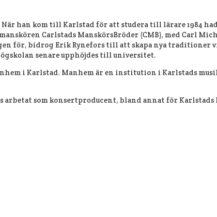
 När han kom till Karlstad för att studera till lärare 1984 
5 manskören Carlstads ManskörsBröder (CMB), med Carl Mich
n för, bidrog Erik Rynefors till att skapa nya traditioner 
ögskolan senare upphöjdes till universitet.
hem i Karlstad. Manhem är en institution i Karlstads musikl
rs arbetat som konsertproducent, bland annat för Karlsta