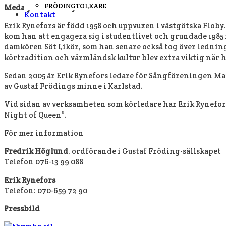
FRÖDINGTOLKARE
Medaljören Erik Rynefors
Kontakt
Erik Rynefors är född 1958 och uppvuxen i västgötska Floby.
kom han att engagera sig i studentlivet och grundade 198
damkören Söt Likör, som han senare också tog över ledninge
körtradition och värmländsk kultur blev extra viktig när h
Sedan 2005 är Erik Rynefors ledare för Sångföreningen Man
av Gustaf Frödings minne i Karlstad.
Vid sidan av verksamheten som körledare har Erik Rynefo
Night of Queen”.
För mer information
Fredrik Höglund
, ordförande i Gustaf Fröding-sällskapet
Telefon 076-13 99 088
Erik Rynefors
Telefon: 070-659 72 90
Pressbild