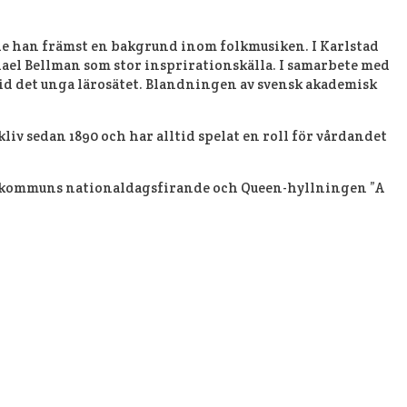
hade han främst en bakgrund inom folkmusiken. I Karlstad
ael Bellman som stor insprirationskälla. I samarbete med
vid det unga lärosätet. Blandningen av svensk akademisk
iv sedan 1890 och har alltid spelat en roll för vårdandet
ds kommuns nationaldagsfirande och Queen-hyllningen ”A