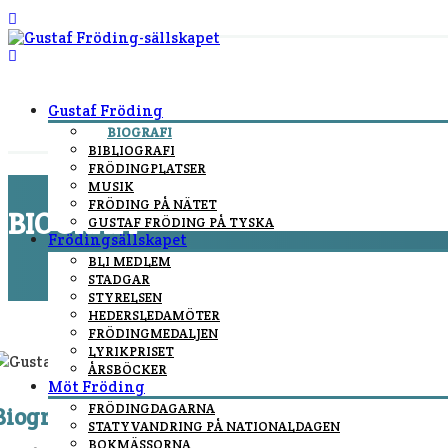
Gustaf Fröding
BIOGRAFI
BIBLIOGRAFI
FRÖDINGPLATSER
MUSIK
FRÖDING PÅ NÄTET
BIOGRAFI
GUSTAF FRÖDING PÅ TYSKA
Frödingsällskapet
BLI MEDLEM
You are here:
Home
/
Gustaf Fröding
/
Biografi
STADGAR
STYRELSEN
HEDERSLEDAMÖTER
FRÖDINGMEDALJEN
LYRIKPRISET
ÅRSBÖCKER
Möt Fröding
FRÖDINGDAGARNA
Biografi
STATYVANDRING PÅ NATIONALDAGEN
BOKMÄSSORNA