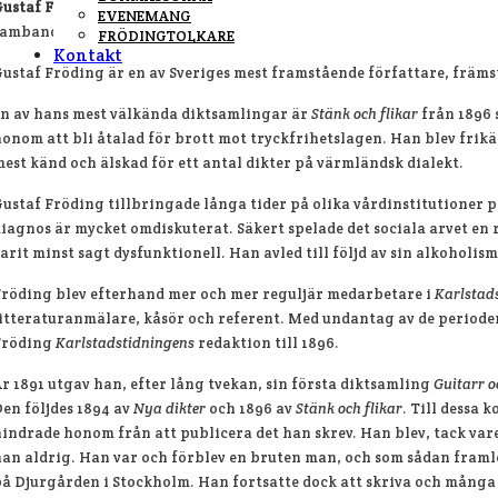
Gustaf Fröding
föddes den 22 augusti 1860 i en av flyglarna på Alster
EVENEMANG
samband med Frödingdagarna i Karlstad.
FRÖDINGTOLKARE
Kontakt
ustaf Fröding är en av Sveriges mest framstående författare, främst
n av hans mest välkända diktsamlingar är
Stänk och flikar
från 1896 
onom att bli åtalad för brott mot tryckfrihetslagen. Han blev fri
est känd och älskad för ett antal dikter på värmländsk dialekt.
ustaf Fröding tillbringade långa tider på olika vårdinstitutioner p
iagnos är mycket omdiskuterat. Säkert spelade det sociala arvet en
arit minst sagt dysfunktionell. Han avled till följd av sin alkoholis
röding blev efterhand mer och mer reguljär medarbetare i
Karlstad
itteraturanmälare, kåsör och referent. Med undantag av de perioder
Fröding
Karlstadstidningens
redaktion till 1896.
r 1891 utgav han, efter lång tvekan, sin första diktsamling
Guitarr 
en följdes 1894 av
Nya dikter
och 1896 av
Stänk och flikar
. Till dessa
indrade honom från att publicera det han skrev. Han blev, tack var
an aldrig. Han var och förblev en bruten man, och som sådan framle
å Djurgården i Stockholm. Han fortsatte dock att skriva och många