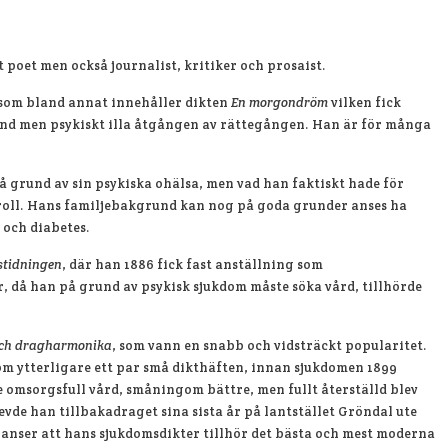
s herrgård, strax utanför Karlstad. Födelsedagen firas varje år i
 poet men också journalist, kritiker och prosaist.
som bland annat innehåller dikten
En morgondröm
vilken fick
känd men psykiskt illa åtgången av rättegången. Han är för många
å grund av sin psykiska ohälsa, men vad han faktiskt hade för
 roll. Hans familjebakgrund kan nog på goda grunder anses ha
m och diabetes.
stidningen
, där han 1886 fick fast anställning som
, då han på grund av psykisk sjukdom måste söka vård, tillhörde
och dragharmonika
, som vann en snabb och vidsträckt popularitet.
 kom ytterligare ett par små dikthäften, innan sjukdomen 1899
e omsorgsfull vård, småningom bättre, men fullt återställd blev
vde han tillbakadraget sina sista år på lantstället Gröndal ute
 anser att hans sjukdomsdikter tillhör det bästa och mest moderna