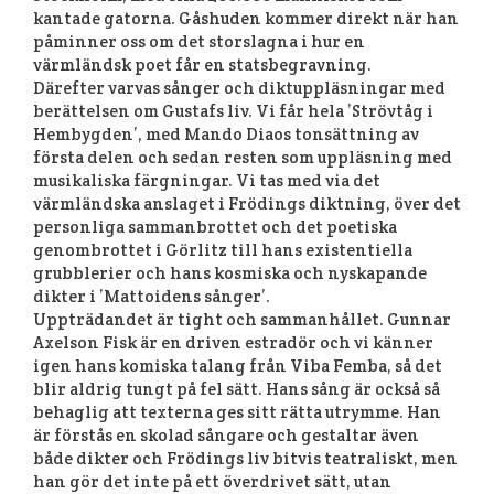
kantade gatorna. Gåshuden kommer direkt när han
påminner oss om det storslagna i hur en
värmländsk poet får en statsbegravning.
Därefter varvas sånger och diktuppläsningar med
berättelsen om Gustafs liv. Vi får hela ’Strövtåg i
Hembygden’, med Mando Diaos tonsättning av
första delen och sedan resten som uppläsning med
musikaliska färgningar. Vi tas med via det
värmländska anslaget i Frödings diktning, över det
personliga sammanbrottet och det poetiska
genombrottet i Görlitz till hans existentiella
grubblerier och hans kosmiska och nyskapande
dikter i ’Mattoidens sånger’.
Uppträdandet är tight och sammanhållet. Gunnar
Axelson Fisk är en driven estradör och vi känner
igen hans komiska talang från Viba Femba, så det
blir aldrig tungt på fel sätt. Hans sång är också så
behaglig att texterna ges sitt rätta utrymme. Han
är förstås en skolad sångare och gestaltar även
både dikter och Frödings liv bitvis teatraliskt, men
han gör det inte på ett överdrivet sätt, utan