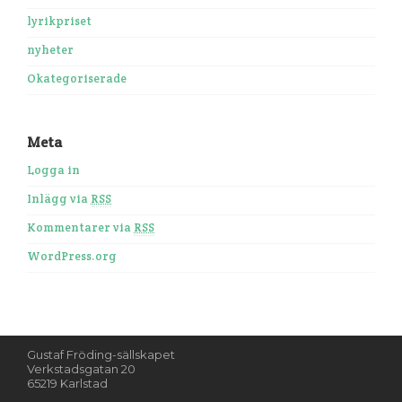
lyrikpriset
nyheter
Okategoriserade
Meta
Logga in
Inlägg via
RSS
Kommentarer via
RSS
WordPress.org
Gustaf Fröding-sällskapet
Verkstadsgatan 20
65219 Karlstad