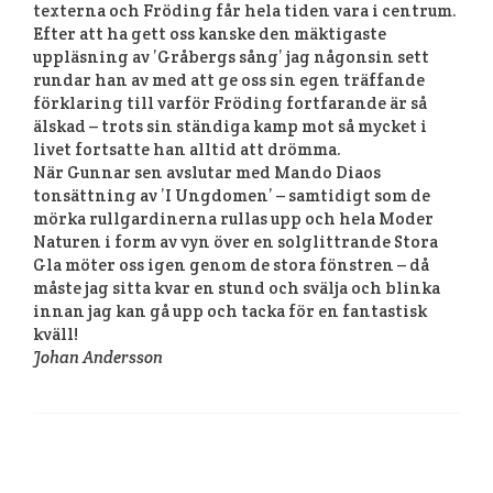
texterna och Fröding får hela tiden vara i centrum.
Efter att ha gett oss kanske den mäktigaste
uppläsning av ’Gråbergs sång’ jag någonsin sett
rundar han av med att ge oss sin egen träffande
förklaring till varför Fröding fortfarande är så
älskad – trots sin ständiga kamp mot så mycket i
livet fortsatte han alltid att drömma.
När Gunnar sen avslutar med Mando Diaos
tonsättning
av ’I Ungdomen’ – samtidigt som de
mörka rullgardinerna rullas upp och hela Moder
Naturen i form av vyn över en solglittrande Stora
Gla möter oss igen genom de stora fönstren – då
måste jag sitta kvar en stund och svälja och blinka
innan jag kan gå upp och tacka för en fantastisk
kväll!
Johan Andersson