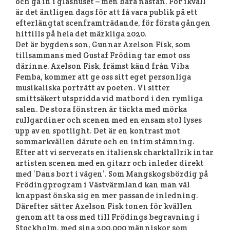
och gå in i glashuset – men bara nästan. För ikväll
är det äntligen dags för att få vara publik på ett
efterlängtat scenframträdande, för första gången
hittills på hela det märkliga 2020.
Det är bygdens son, Gunnar Axelson Fisk, som
tillsammans med Gustaf Fröding tar emot oss
därinne. Axelson Fisk, främst känd från Viba
Femba, kommer att ge oss sitt eget personliga
musikaliska porträtt av poeten. Vi sitter
smittsäkert utspridda vid matbord i den rymliga
salen. De stora fönstren är täckta med mörka
rullgardiner och scenen med en ensam stol lyses
upp av en spotlight. Det är en kontrast mot
sommarkvällen därute och en intim stämning.
Efter att vi serverats en italiensk charktallrik intar
artisten scenen med en gitarr och inleder direkt
med ’Dans bort i vägen’. Som Mangskogsbördig på
Frödingprogram i Västvärmland kan man väl
knappast önska sig en mer passande inledning.
Därefter sätter Axelson Fisk tonen för kvällen
genom att ta oss med till Frödings begravning i
Stockholm, med sina 200.000 människor som