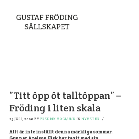
”Titt ôpp ôt talltôppan” –
Fröding i liten skala
25 JULI, 2020
BY
FREDRIK HÖGLUND
IN
NYHETER
/
Allt är inte inställt denna märkliga sommar.
Gunnar Axelson Fisk har tagit med sin