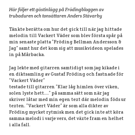
Här följer ett gästinlägg på Frödingbloggen av
trubaduren och tonsättaren Anders Stävarby
Tänkte berätta om hur det gick till när jag hittade
melodin till Vackert Väder som blev första spår på
min senaste platta ”Fröding Bellman Andersson &
Jag” samt hur det kom sig att musikvideon spelades
in på Mårbacka.
Jag lekte med gitarren samtidigt som jag kikade i
en diktsamling av Gustaf Fröding och fastnade för
”Vackert Väder”
testade till gitarren ”Klar låg himlen över viken,
solen lyste hett….” på samma sätt som när jag
skriver låtar med min egen text där melodin föds ur
texten. ”Vackert Väder” är som alla dikter av
Fröding mycket rytmisk men det gick inte att köra
samma melodi i varje vers, det växte fram en helhet
i alla fall.