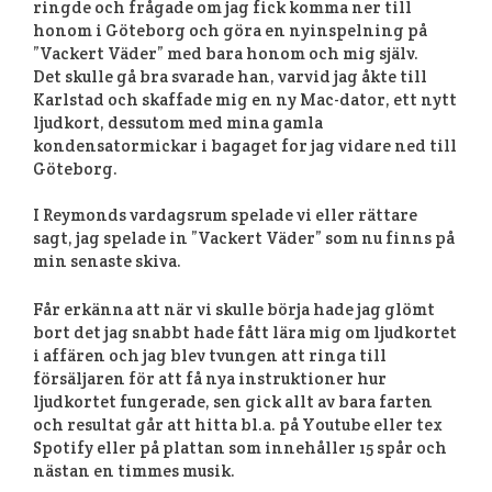
ringde och frågade om jag fick komma ner till
honom i Göteborg och göra en nyinspelning på
”Vackert Väder” med bara honom och mig själv.
Det skulle gå bra svarade han, varvid jag åkte till
Karlstad och skaffade mig en ny Mac-dator, ett nytt
ljudkort, dessutom med mina gamla
kondensatormickar i bagaget for jag vidare ned till
Göteborg.
I Reymonds vardagsrum spelade vi eller rättare
sagt, jag spelade in ”Vackert Väder” som nu finns på
min senaste skiva.
Får erkänna att när vi skulle börja hade jag glömt
bort det jag snabbt hade fått lära mig om ljudkortet
i affären och jag blev tvungen att ringa till
försäljaren för att få nya instruktioner hur
ljudkortet fungerade, sen gick allt av bara farten
och resultat går att hitta bl.a. på Youtube eller tex
Spotify eller på plattan som innehåller 15 spår och
nästan en timmes musik.