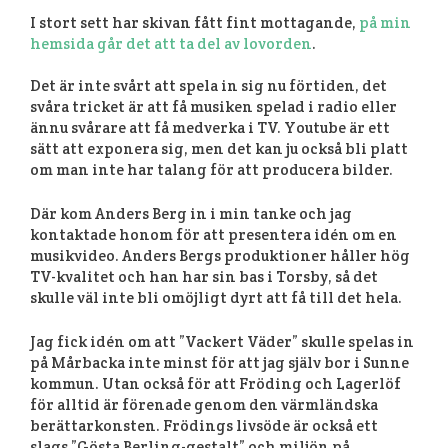
I stort sett har skivan fått fint mottagande,
på min
hemsida går det att ta del av lovorden
.
Det är inte svårt att spela in sig nu förtiden, det
svåra tricket är att få musiken spelad i radio eller
ännu svårare att få medverka i TV. Youtube är ett
sätt att exponera sig, men det kan ju också bli platt
om man inte har talang för att producera bilder.
Där kom Anders Berg in i min tanke och jag
kontaktade honom för att presentera idén om en
musikvideo. Anders Bergs produktioner håller hög
TV-kvalitet och han har sin bas i Torsby, så det
skulle väl inte bli omöjligt dyrt att få till det hela.
Jag fick idén om att ”Vackert Väder” skulle spelas in
på Mårbacka inte minst för att jag själv bor i Sunne
kommun. Utan också för att Fröding och Lagerlöf
för alltid är förenade genom den värmländska
berättarkonsten. Frödings livsöde är också ett
slags ”Gösta Berling-gestalt” och miljön på