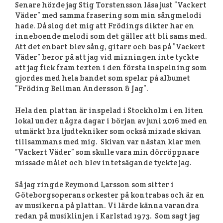
Senare hörde jag Stig Torstensson läsa just ”Vackert
Väder” med samma frasering som min sångmelodi
hade. Då slog det mig att Frödings dikter har en
inneboende melodi som det gäller att bli sams med.
Att det enbart blev sång, gitarr och bas på ”Vackert
Väder” beror på att jag vid mixningen inte tyckte
att jag fick fram texten i den första inspelning som
gjordes med hela bandet som spelar på albumet
”Fröding Bellman Andersson & Jag”.
Hela den plattan är inspelad i Stockholm i en liten
lokal under några dagar i början av juni 2016 med en
utmärkt bra ljudtekniker som också mixade skivan
tillsammans med mig. Skivan var nästan klar men
”Vackert Väder” som skulle vara min dörröppnare
missade målet och blev intetsägande tyckte jag.
Så jag ringde Reymond Larsson som sitter i
Göteborgsoperans orkester på kontrabas och är en
av musikerna på plattan. Vi lärde känna varandra
redan på musiklinjen i Karlstad 1973. Som sagt jag