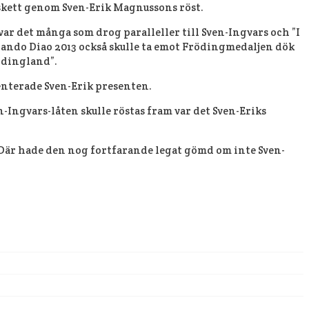
skett genom Sven-Erik Magnussons röst.
 det många som drog paralleller till Sven-Ingvars och ”I
Mando Diao 2013 också skulle ta emot Frödingmedaljen dök
ödingland”.
menterade Sven-Erik presenten.
Ingvars-låten skulle röstas fram var det Sven-Eriks
 Där hade den nog fortfarande legat gömd om inte Sven-