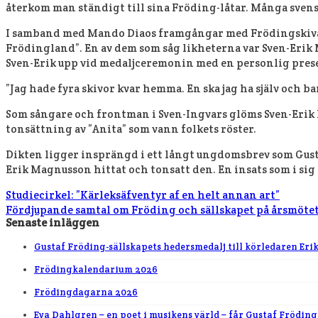
återkom man ständigt till sina Fröding-låtar. Många sven
I samband med Mando Diaos framgångar med Frödingskivan ”
Frödingland”. En av dem som såg likheterna var Sven-Erik
Sven-Erik upp vid medaljceremonin med en personlig present
”Jag hade fyra skivor kvar hemma. En ska jag ha själv och b
Som sångare och frontman i Sven-Ingvars glöms Sven-Erik M
tonsättning av ”Anita” som vann folkets röster.
Dikten ligger insprängd i ett långt ungdomsbrev som Gusta
Erik Magnusson hittat och tonsatt den. En insats som i sig
Studiecirkel: ”Kärleksäfventyr af en helt annan art”
Fördjupande samtal om Fröding och sällskapet på årsmöte
Senaste inläggen
Gustaf Fröding-sällskapets hedersmedalj till körledaren Eri
Frödingkalendarium 2026
Frödingdagarna 2026
Eva Dahlgren – en poet i musikens värld – får Gustaf Fröding