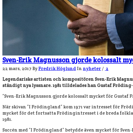
Sven-Erik Magnusson gjorde kolossalt my
22 mars, 2017
By
Fredrik Höglund
In
nyheter
/
2
Legendariske artisten och kompositören Sven-Erik Magnusson
ständigt nya lyssnare. 1981 tilldelades han Gustaf Fröding-
”Sven-Erik Magnusson gjorde kolossalt mycket för Gustaf Fr
När skivan ”I Frödingland” kom 1971 var intresset för Frö
mycket för det fortsatta Frödingintresset i de breda folkl
1981.
Succén med ”I Frödingland” betydde även mycket för Sven-I