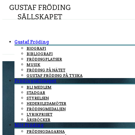
Gustaf Fröding
BIOGRAFI
BIBLIOGRAFI
FRÖDINGPLATSER
MUSIK
FRÖDING PÅ NÄTET
GUSTAF FRÖDING PÅ TYSKA
Frödingsällskapet
BLI MEDLEM
STADGAR
STYRELSEN
HEDERSLEDAMÖTER
FRÖDINGMEDALJEN
LYRIKPRISET
ÅRSBÖCKER
Möt Fröding
FRÖDINGDAGARNA