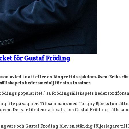
cket för Gustaf Fröding
 avled i natt efter en längre tids sjukdom. Sven-Eriks röst 
sällskapets hedersmedalj för sina insatser.
ödings popularitet,” sa Frödingsällskapets hedersordförande
ding lite på väg ner. Tillsammans med Torgny Björks tonsät
agren. Det var för denna insats som Gustaf Fröding-sällskap
ngvars och Gustaf Fröding blev en ständig följeslagare till