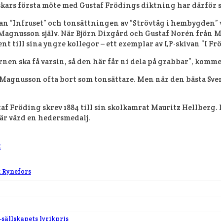
skars första möte med Gustaf Frödings diktning har därför 
Infruset” och tonsättningen av ”Strövtåg i hembygden” var
 Magnusson själv. När Björn Dixgård och Gustaf Norén från 
 till sina yngre kollegor – ett exemplar av LP-skivan ”I Fr
arnen ska få varsin, så den här får ni dela på grabbar”, kom
agnusson ofta bort som tonsättare. Men när den bästa Sven-
f Fröding skrev 1884 till sin skolkamrat Mauritz Hellberg.
 är värd en hedersmedalj.
t
k Rynefors
-sällskapets lyrikpris