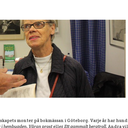
skapets monter på bokmässan i Göteborg. Varje år har hundr
g i hembygden, Våran prost
eller
Ett gammalt bergtroll.
Andra vil