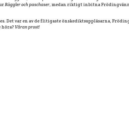
 ur
Räggler och paschaser
, medan riktigt inbitna Frödingvänne
s. Det var en av de flitigaste önskediktsuppläsarna, Frödin
e höra?
Våran prost!