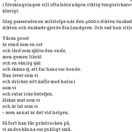
i förskingringen vill ofta höra någon riktig tungvrickare
klurigt.
Idag passerades en milstolpe när den 4000:e dikten önskade
dikten och önskade gjorde Eva Lundgren. Och vad hon vill
Våran prost
är rund som en ost
och lärd som själva den onde,
men gemen likväl
och en vänlig själ
och skäms ej, att far hans var bonde.
Han lever som vi
och dricker sitt kaffe med halva i
som vi
och ratar icke buteljen,
älskar mat som vi
och är lat som vi
– men annat är det vid helgen.
Så fort han får prästrocken på,
vi andra känna oss ynkligt små,