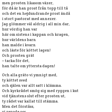
men prosten likasom växer,
för då är han prost från topp till tå
och det en hejdundrande prost ändå
i stort pastorat med annexer.
Jag glömmer väl aldrig i all min dar,
hur vördig han var
här om sistens i kappan och kragen,
hur världens barn
han malde i kvarn
och läste för köttet lagen!
Och prosten grät
– tacka för det,
han talte om yttersta dagen!
Och alla gräto vi ymnigt med,
ty köttet sved
och själen var allt satt i klämma.
Och kyrkrådet smög sig med ryggen i kut
vid tjänstens slut efter prosten ut,
ty rådet var kallat till stämma.
Men det förståss,
vi repade oss,