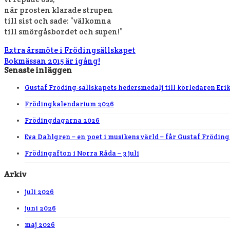
när prosten klarade strupen
till sist och sade: ”välkomna
till smörgåsbordet och supen!”
Extra årsmöte i Frödingsällskapet
Bokmässan 2015 är igång!
Senaste inläggen
Gustaf Fröding-sällskapets hedersmedalj till körledaren Eri
Frödingkalendarium 2026
Frödingdagarna 2026
Eva Dahlgren – en poet i musikens värld – får Gustaf Fröding
Frödingafton i Norra Råda – 3 juli
Arkiv
juli 2026
juni 2026
maj 2026