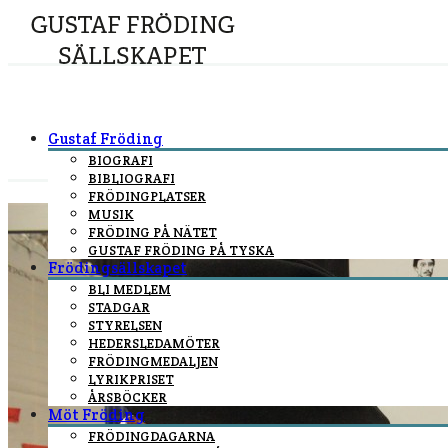
Gustaf Fröding
BIOGRAFI
BIBLIOGRAFI
FRÖDINGPLATSER
MUSIK
FRÖDING PÅ NÄTET
GUSTAF FRÖDING PÅ TYSKA
Frödingsällskapet
BLI MEDLEM
STADGAR
STYRELSEN
HEDERSLEDAMÖTER
FRÖDINGMEDALJEN
LYRIKPRISET
ÅRSBÖCKER
Möt Fröding
FRÖDINGDAGARNA