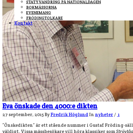
STATYVANDRING PÅ NATIONALDAGEN
BOKMÄSSORNA
EVENEMANG
FRÖDINGTOLKARE
Kontakt
Eva önskade den 4000:e dikten
27 september, 2015
By
Fredrik Höglund
In
nyheter
/
1
”Önskedikten” är ett stående nummer i Gustaf Fröding-säll
väldigt. Vissa mässbesökare vill höra klassiker som
Strövtå