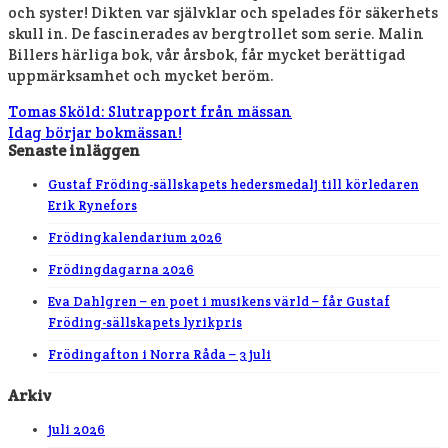
och syster! Dikten var självklar och spelades för säkerhets
skull in. De fascinerades av bergtrollet som serie. Malin
Billers härliga bok, vår årsbok, får mycket berättigad
uppmärksamhet och mycket beröm.
Tomas Sköld: Slutrapport från mässan
Idag börjar bokmässan!
Senaste inläggen
Gustaf Fröding-sällskapets hedersmedalj till körledaren
Erik Rynefors
Frödingkalendarium 2026
Frödingdagarna 2026
Eva Dahlgren – en poet i musikens värld – får Gustaf
Fröding-sällskapets lyrikpris
Frödingafton i Norra Råda – 3 juli
Arkiv
juli 2026