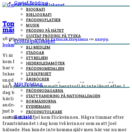
Gustaf Fröding
BIOGRAFI
BIBLIOGRAFI
FRÖDINGPLATSER
Tomas Sköld: Rapport dag 1 och 2 på
MUSIK
mässan
FRÖDING PÅ NÄTET
GUSTAF FRÖDING PÅ TYSKA
26 september, 2014
By
Fredrik Höglund
In
blogg
,
Frödingsällskapet
bokmässa
,
nyheter
/
BLI MEDLEM
STADGAR
Vi är i gång. Redan på spårvagnen i går på väg till mässan
STYRELSEN
kom första önskningen att levereras senare. På två dagar
HEDERSLEDAMÖTER
har vi (Barbro, Ulf, Staffan och jag läst) 194 dikter.
FRÖDINGMEDALJEN
Inkastaren Anders är högeffektiv. I topp ligger I
LYRIKPRISET
ÅRSBÖCKER
ungdomen med 16 läsningar men Nypenrosa skuggar. Tre
Möt Fröding
kärnger och Ett gammalt bergtroll är inte långt efter. I
FRÖDINGDAGARNA
dag berättade berättade jag på DELSscenen om alla
STATYVANDRING PÅ NATIONALDAGEN
härliga möten under åren i montern. Jag nämnde bland
BOKMÄSSORNA
andra Joel som besökte oss för flera år sedan för att höra
EVENEMANG
just bergtrollet. Året därpå kom kompisar för att få höra
FRÖDINGTOLKARE
Kontakt
samma dikt. I fjol kom flickvännen. Några timmar efter
framträdandet i dag kom två kvinnor som sa att Joel
hälsade. Han kunde inte komma själv men här var nu mor