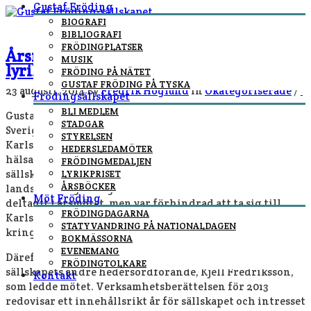
Gustaf Fröding
BIOGRAFI
BIBLIOGRAFI
FRÖDINGPLATSER
Årsmöte med medaljör och
MUSIK
lyrikpristagare
FRÖDING PÅ NÄTET
GUSTAF FRÖDING PÅ TYSKA
23 augusti, 2014
By
Fredrik Höglund
In
Okategoriserade
/
Frödingsällskapet
BLI MEDLEM
Gustaf Frödings-sällskapets årsmöte hölls ikväll på
STADGAR
Sverige Amerika Centret i landshövdingeresidenset i
STYRELSEN
Karlstad. Ordförande Björn Sandborgh inledde med att
HEDERSLEDAMÖTER
hälsa alla välkomna och framföra en hälsning från en av
FRÖDINGMEDALJEN
sällskapets hedersordförande, förre riksmarskalken och
LYRIKPRISET
ÅRSBÖCKER
landshövdingen Ingemar Eliasson. Eliasson skulle ha
Möt Fröding
deltagit i årsmötet, men var förhindrad att ta sig till
FRÖDINGDAGARNA
Karlstad på grund av översvämningsproblematiken
STATYVANDRING PÅ NATIONALDAGEN
kring Kristinehamn.
BOKMÄSSORNA
EVENEMANG
Därefter överlämnades ordförandeklubban till
FRÖDINGTOLKARE
sällskapets andre hedersordförande, Kjell Fredriksson,
Kontakt
som ledde mötet. Verksamhetsberättelsen för 2013
redovisar ett innehållsrikt år för sällskapet och intresset