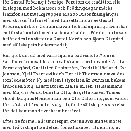
för Gustaf Fröding i Sverige. Förutom de traditionella
inslagen med bokmässor och Frödingdagar märks
framför allt musikgruppen Mando Diaos framgångar
med skivan ”Infruset” med tonsättningar av Gustaf
Frödings dikter. Genom skivan fick många unga svenskar
en första kontakt med nationalskalden. För denna insats
belönades tonsättarna Gustaf Norén och Björn Dixgård
med sällskapets hedersmedalj.
Hur gick det då med valfrågorna på årsmötet? Björn
Sandborgh omvaldes som sällskapets ordförande. Anita
Forsnäsgård, Gottfried Grafström, Fredrik Höglund, Eva
Jonsson, Kjell Kvarnevik och Henrik Thorsson omvaldes
som ledamöter. Ny medlem i styrelsen är kvinnan bakom
årsboken 2014, illustratören Malin Biller. Tillsammans
med Maj-Lis Falck, Gunilla Otto, Birgitta Rosén, Tomas
Sköld, Magnus Henrichson och Olle Österling, som valdes
för två år vid årsmötet 2013, utgör de sällskapets styrelse
för det kommande verksamhetsåret.
Efter de formella årsmötespunkterna avslutades mötet
med två viktiga händelser för sällskapet: utdelning av