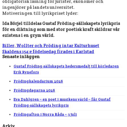
obligatorisk läsning för jurister, ekonomer och
ingenjörer på landets universitet.
Motiveringen till lyrikpriset lyder:
Ida Börjel tilldelas Gustaf Fröding-sällskapets lyrikpris
för en diktning som med stor poetisk kraft skildrar vår
existens i en grym värld.
Biller, Wollter och Fröding intar Kulturhuset
Skaldens 154:e födelsedag firades i Karlstad
Senaste inläggen
Gustaf Fröding-sällskapets hedersmedalj till körledaren
Erik Rynefors
Frödingkalendarium 2026
Frödingdagarna 2026
Eva Dahlgren – en poet i musikens värld – får Gustaf
Fröding-sällskapets lyrikpris
Frödingafton i Norra Råda – 3 juli
Arkiv