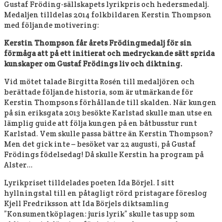
Gustaf Fröding-sällskapets lyrikpris och hedersmedalj.
Medaljen tilldelas 2014 folkbildaren Kerstin Thompson
med följande motivering:
Kerstin Thompson får årets Frödingmedalj för sin
förmåga att på ett initierat och medryckande sätt sprida
kunskaper om Gustaf Frödings liv och diktning.
Vid mötet talade Birgitta Rosén till medaljören och
berättade följande historia, som är utmärkande för
Kerstin Thompsons förhållande till skalden. När kungen
på sin eriksgata 2013 besökte Karlstad skulle man utse en
lämplig guide att följa kungen på en båtbusstur runt
Karlstad. Vem skulle passa bättre än Kerstin Thompson?
Men det gick inte – besöket var 22 augusti, på Gustaf
Frödings födelsedag! Då skulle Kerstin ha program på
Alster…
Lyrikpriset tilldelades poeten Ida Börjel. I sitt
hyllningstal till en påtagligt rörd pristagare föreslog
Kjell Fredriksson att Ida Börjels diktsamling
”Konsumentköplagen: juris lyrik” skulle tas upp som