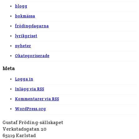
blogg
bokmässa
frödingdagarna
lyrikpriset
nyheter
Okategoriserade
Meta
Logga in
Inlägg via
RSS
Kommentarer via
RSS
WordPress.org
Gustaf Fröding-sällskapet
Verkstadsgatan 20
65219 Karlstad