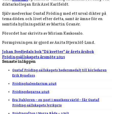
diktarkollegan Erik Axel Karlfeldt.
Själv medverkar Gustaf Fröding med ett urval dikter på
tema döden och livet efter detta, samt är ämne för en
samtida hyllningsdikt av Martin Granér.
Förordet har skrivits av Miriam Kaukosalo.
Formgivningen är gjord av Anita Stjernlöf-Lund.
Johan Svedjedals bok "Dä kvetter" är årets årsbok
Frödingsällskapets årsmöte 2025
Senaste inläggen
Gustaf Fröding-sällskapets hedersmedalj till körledaren
Erik Rynefors
Frödingkalendarium 2026
Frödingdagarna 2026
Eva Dahlgren – en poet i musikens värld – får Gustaf
Fröding-sällskapets lyrikpris
Frödingafton i Norra Råda – 3 juli