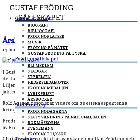
Gustaf Fröding
BIOGRAFI
BIBLIOGRAFI
FRÖDINGPLATSER
Årsboken 2024: ”Ett liv efter detta”
MUSIK
FRÖDING PÅ NÄTET
14 mars, 2025
By
johan@kylskapspoesi.com
In
nyheter
/
GUSTAF FRÖDING PÅ TYSKA
Frödingsällskapet
BLI MEDLEM
STADGAR
I Gustaf Fröding-sällskapets årsbok LVI, ”Ett liv efter
STYRELSEN
detta” (2024, red: Höglund & Liljemark), berättar David
HEDERSLEDAMÖTER
Liljemark om den omtumlande och häpnadsväckande
FRÖDINGMEDALJEN
jakten på Gustaf Frödings hjärna.
LYRIKPRISET
ÅRSBÖCKER
Rolf Ahlzén resonerar vidare om de etiska aspekterna
Möt Fröding
kring hanteringen av den.
FRÖDINGDAGARNA
STATYVANDRING PÅ NATIONALDAGEN
Fredrik Höglund går igenom hur den offentliga bilden
BOKMÄSSORNA
av Fröding förändrades under skaldens livstid.
EVENEMANG
FRÖDINGTOLKARE
Christer Åsberg skildrar vänskapen mellan Fröding och
Kontakt