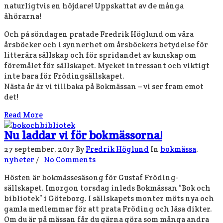
naturligtvis en höjdare! Uppskattat av de många
åhörarna!
Och på söndagen pratade Fredrik Höglund om våra
årsböcker och i synnerhet om årsböckers betydelse för
litterära sällskap och för spridandet av kunskap om
föremålet för sällskapet. Mycket intressant och viktigt
inte bara för Frödingsällskapet.
Nästa år är vi tillbaka på Bokmässan – vi ser fram emot
det!
Read More
Nu laddar vi för bokmässorna!
27 september, 2017
By
Fredrik Höglund
In
bokmässa
,
nyheter
/
No Comments
Hösten är bokmässesäsong för Gustaf Fröding-
sällskapet. Imorgon torsdag inleds Bokmässan ”Bok och
bibliotek” i Göteborg. I sällskapets monter möts nya och
gamla medlemmar för att prata Fröding och läsa dikter.
Om du är på mässan får du gärna göra som många andra