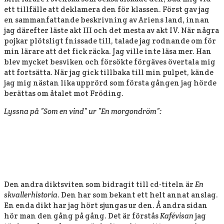
ett tillfälle att deklamera den för klassen. Först gav jag
en sammanfattande beskrivning av Ariens land, innan
jag därefter läste akt III och det mesta av akt IV. När några
pojkar plötsligt fnissade till, talade jag rodnande om för
min lärare att det fick räcka. Jag ville inte läsa mer. Han
blev mycket besviken och försökte förgäves övertala mig
att fortsätta. När jag gick tillbaka till min pulpet, kände
jag mig nästan lika upprörd som första gången jag hörde
berättas om åtalet mot Fröding.
Lyssna på ”Som en vind” ur ”En morgondröm”:
Den andra diktsviten som bidragit till cd-titeln är
En
skvallerhistoria
. Den har som bekant ett helt annat anslag.
En enda dikt har jag hört sjungas ur den. Å andra sidan
hör man den gång på gång. Det är förstås
Kafévisan
jag