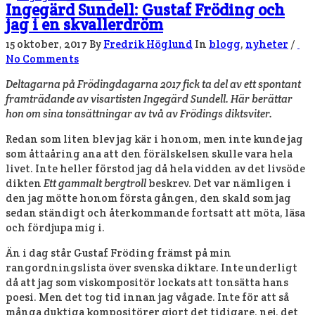
Ingegärd Sundell: Gustaf Fröding och
jag i en skvallerdröm
15 oktober, 2017
By
Fredrik Höglund
In
blogg
,
nyheter
/
No Comments
Deltagarna på Frödingdagarna 2017 fick ta del av ett spontant
framträdande av visartisten Ingegärd Sundell. Här berättar
hon om sina tonsättningar av två av Frödings diktsviter.
Redan som liten blev jag kär i honom, men inte kunde jag
som åttaåring ana att den förälskelsen skulle vara hela
livet. Inte heller förstod jag då hela vidden av det livsöde
dikten
Ett gammalt bergtroll
beskrev. Det var nämligen i
den jag mötte honom första gången, den skald som jag
sedan ständigt och återkommande fortsatt att möta, läsa
och fördjupa mig i.
Än i dag står Gustaf Fröding främst på min
rangordningslista över svenska diktare. Inte underligt
då att jag som viskompositör lockats att tonsätta hans
poesi. Men det tog tid innan jag vågade. Inte för att så
många duktiga kompositörer gjort det tidigare, nej, det