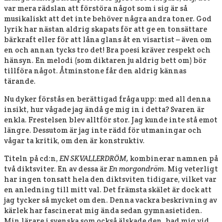
var mera rädslan att förstöra något som i sig är så
musikaliskt att det inte behöver några andra toner. God
lyrik har nästan aldrig skapats för att ge en tonsättare
bärkraft eller för att låna glans åt en visartist – även om
en och annan tycks tro det! Bra poesi kräver respekt och
hänsyn. En melodi (som diktaren ju aldrig bett om) bör
tillföra något. Åtminstone får den aldrig kännas
tärande.
Nu dyker förstås en berättigad fråga upp: med all denna
insikt, hur vågade jag ändå ge mig in i detta? Svaren är
enkla. Frestelsen blev alltför stor. Jag kunde inte stå emot
längre. Dessutom är jag inte rädd för utmaningar och
vågar ta kritik, om den är konstruktiv.
Titeln på cd:n,
EN SKVALLERDRÖM,
kombinerar namnen på
två diktsviter. En av dessa är
En morgondröm
. Mig veterligt
har ingen tonsatt hela den diktsviten tidigare, vilket var
en anledning till mitt val. Det främsta skälet är dock att
jag tycker så mycket om den. Denna vackra beskrivning av
kärlek har fascinerat mig ända sedan gymnasietiden.
Min lärare i svenska som också älskade den, bad mig vid