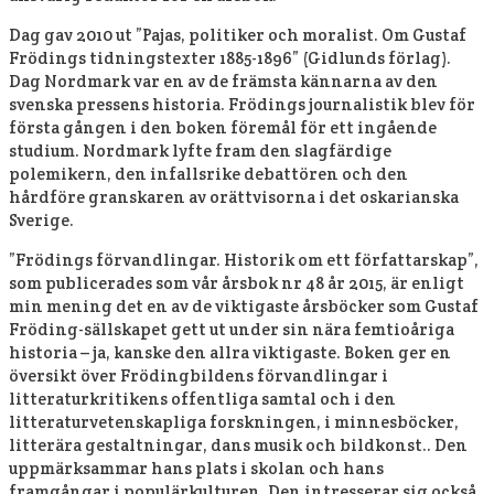
Dag gav 2010 ut ”Pajas, politiker och moralist. Om Gustaf
Frödings tidningstexter 1885-1896” (Gidlunds förlag).
Dag Nordmark var en av de främsta kännarna av den
svenska pressens historia. Frödings journalistik blev för
första gången i den boken föremål för ett ingående
studium. Nordmark lyfte fram den slagfärdige
polemikern, den infallsrike debattören och den
hårdföre granskaren av orättvisorna i det oskarianska
Sverige.
”Frödings förvandlingar. Historik om ett författarskap”,
som publicerades som vår årsbok nr 48 år 2015, är enligt
min mening det en av de viktigaste årsböcker som Gustaf
Fröding-sällskapet gett ut under sin nära femtioåriga
historia – ja, kanske den allra viktigaste. Boken ger en
översikt över Frödingbildens förvandlingar i
litteraturkritikens offentliga samtal och i den
litteraturvetenskapliga forskningen, i minnesböcker,
litterära gestaltningar, dans musik och bildkonst.. Den
uppmärksammar hans plats i skolan och hans
framgångar i populärkulturen. Den intresserar sig också