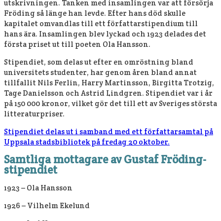
utskrivningen. Tanken med insamlingen var att försörja
Fröding så länge han levde. Efter hans död skulle
kapitalet omvandlas till ett författarstipendium till
hans ära. Insamlingen blev lyckad och 1923 delades det
första priset ut till poeten Ola Hansson.
Stipendiet, som delas ut efter en omröstning bland
universitets studenter, har genom åren bland annat
tillfallit Nils Ferlin, Harry Martinsson, Birgitta Trotzig,
Tage Danielsson och Astrid Lindgren. Stipendiet var i år
på 150 000 kronor, vilket gör det till ett av Sveriges största
litteraturpriser.
Stipendiet delas ut i samband med ett författarsamtal på
Uppsala stadsbibliotek på fredag 20 oktober.
Samtliga mottagare av Gustaf Fröding-
stipendiet
1923 – Ola Hansson
1926 – Vilhelm Ekelund