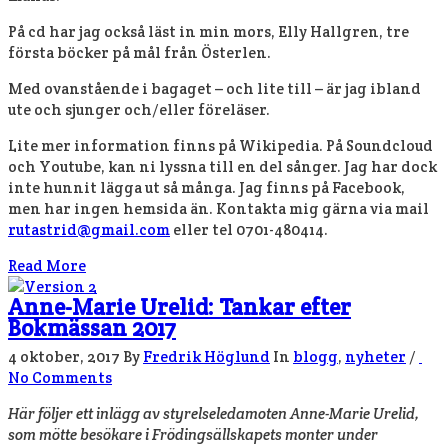
På cd har jag också läst in min mors, Elly Hallgren, tre
första böcker på mål från Österlen.
Med ovanstående i bagaget – och lite till – är jag ibland
ute och sjunger och/eller föreläser.
Lite mer information finns på Wikipedia. På Soundcloud
och Youtube, kan ni lyssna till en del sånger. Jag har dock
inte hunnit lägga ut så många. Jag finns på Facebook,
men har ingen hemsida än. Kontakta mig gärna via mail
rutastrid@gmail.com
eller tel 0701-480414.
Read More
Anne-Marie Urelid: Tankar efter
Bokmässan 2017
4 oktober, 2017
By
Fredrik Höglund
In
blogg
,
nyheter
/
No Comments
Här följer ett inlägg av styrelseledamoten Anne-Marie Urelid,
som mötte besökare i Frödingsällskapets monter under