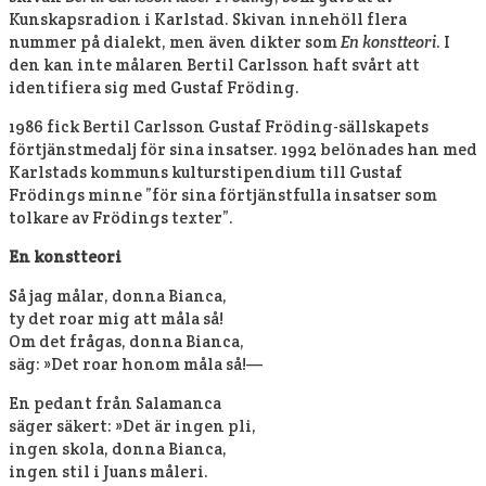
Kunskapsradion i Karlstad. Skivan innehöll flera
nummer på dialekt, men även dikter som
En konstteori
. I
den kan inte målaren Bertil Carlsson haft svårt att
identifiera sig med Gustaf Fröding.
1986 fick Bertil Carlsson Gustaf Fröding-sällskapets
förtjänstmedalj för sina insatser. 1992 belönades han med
Karlstads kommuns kulturstipendium till Gustaf
Frödings minne ”för sina förtjänstfulla insatser som
tolkare av Frödings texter”.
En konstteori
Så jag målar, donna Bianca,
ty det roar mig att måla så!
Om det frågas, donna Bianca,
säg: »Det roar honom måla så!—
En pedant från Salamanca
säger säkert: »Det är ingen pli,
ingen skola, donna Bianca,
ingen stil i Juans måleri.