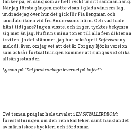
tänker på, en sång som är helt ryckt ur sitt sammanhang.
När jag första gången mötte visan i glada vänners lag,
undrade jag över hur det gick för Fia Bergman och
snusfabrikörn vid fru Anderssons hörn. Och vad hade
hänt tidigare? Ingen visste, och ingen tycktes bekymra
sig mer än jag. Nu finns mina toner till alla fem dikterna
i sviten. Jo det stämmer, jag har också gett
Kafévisan
ny
melodi, även om jag vet att det är Torgny Björks version
som också i fortsättningen kommer att sjungas vid olika
allsångsstunder.
Lyssna på ”Det förskräckliga levernet på kaféet”:
Två teman präglar hela urvalet i
EN SKVALLERDRÖM
:
föreställningen om den rena kärleken samt häcklandet
av människors hyckleri och fördomar.