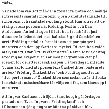
väder).
Vi hade som vanligt många intressanta möten och många
intressanta samtal i montern. Björn Ranelid stannade till
i montern och samtalade en lång stund. Han anser att de
riktigt stora poeterna är Fröding, Ferlin och Dan
Andersson. Anledningen till att han framhåller just
dessa tre är främst det musikaliska. Sigrid Combüchen,
årets Frödingmedaljör, besökte oss ett par gånger i
montern och det uppskattar vi mycket. Dikten hon valde
att lyssna till var ”Ett liv efter detta”. Naturligtvis deltog
Frödingsällskapet även i år med programpunkter på
scenen för de litterära sällskapen. På torsdagen inledde
Tomas Sköld med att presentera Önskedikter, både årets
årsbok ”Fröding Önskedikter” och Frödingmonterns
”live-performance” Önskedikten som sedan 20 år tillbaka
innebär att mässbesökare får välja en dikt, som läses upp i
montern.
Att Ingvar Karlsson och Björn Sandborgh på lördagen
pratade om ”Sven-Ingvars i Frödingland” och
tillsammans sjöng några av låtarna på skivan blev