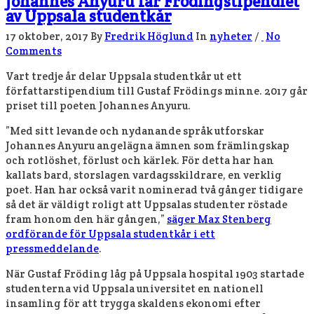
Johannes Anyuru får Frödingstipendiet
av Uppsala studentkår
17 oktober, 2017
By
Fredrik Höglund
In
nyheter
/
No
Comments
Vart tredje år delar Uppsala studentkår ut ett
författarstipendium till Gustaf Frödings minne. 2017 går
priset till poeten Johannes Anyuru.
”Med sitt levande och nydanande språk utforskar
Johannes Anyuru angelägna ämnen som främlingskap
och rotlöshet, förlust och kärlek. För detta har han
kallats bard, storslagen vardagsskildrare, en verklig
poet. Han har också varit nominerad två gånger tidigare
så det är väldigt roligt att Uppsalas studenter röstade
fram honom den här gången,”
säger Max Stenberg
ordförande för Uppsala studentkår i ett
pressmeddelande
.
När Gustaf Fröding låg på Uppsala hospital 1903 startade
studenterna vid Uppsala universitet en nationell
insamling för att trygga skaldens ekonomi efter