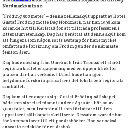
Nordmarks minne.
”Fröding 500 meter” – denna reklamskylt uppsatt av Hotel
Gustaf Fröding mötte Dag Nordmark, när han 1998 kom
körande hit till Karlstad för att tillträda professuren i
litteraturvetenskap. Dag har berättat att denna skylt kom
att fungera som någon sorts avstamp för hans mycket
omfattande forskning om Fröding under de närmaste
femton åren.
Dag hade med sig från Umeå och från Tromsö ett starkt
regionanknutet engagemang med en öppen blick för
platsen där han verkade. I Umeå hade han gjort
betydande forskningsinsatser i det lokala och regionala
samhället.
Dag kom att engagera sig i Gustaf Fröding-sällskapet
både som styrelseledamot under några år i början av
2000-talet, men framför allt som författare till fem
uppsatser i sällskapets skriftserie. Dessutom svarade han
för kommentarer till ett par årsböcker. Han var också
ansvarig redaktör för en årsbok.