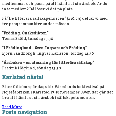
medlemmar och passa på att hämta ut sin årsbok. Är du
inte medlem? Då löser vi det på plats!
På ”De litterära sällskapens scen” (B10:79) deltar vi med
tre programpunkter under mässan:
”Fröding. Önskedikter.”
Tomas Sköld, torsdag 13.30
”I Frödingland – Sven-Ingvars och Fröding”
Björn Sandborgh, Ingvar Karlsson, lördag 14.30
”Årsboken – en utmaning för litterära sällskap”
Fredrik Höglund, söndag 13.30
Karlstad nästa!
Efter Göteborg är dags för Värmlands bokfestival på
Nöjesfabriken i Karlstad 17-18 november. Även där går det
bra att hämta ut sin årsbok i sällskapets monter.
Read More
Posts navigation