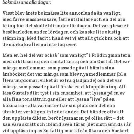
bokmässans alla dagar.
Visst blev årets bokmässa lite annorlunda än vanligt,
med färre mässbesökare, färre utställare och en del oro
kring hur det skulle bli under lördagen. Det var glesare i
besökarleden under lördagen och kanske lite olustig
stämning. Med facit i hand vet vi att allt gick bra och att
de mörka krafterna inte tog över.
Men en hel del var också ”som vanligt” i Frödingmontern
med diktläsning och samtal kring och om Gustaf. Det var
många medlemmar, som passade på att hämta sina
årsböcker; det var många som blev nya medlemmar (bl a
flera ungdomar, vilket är extra glädjande) och det var
många som passade på att önska en diktuppläsning. Att
läsa Gustafs dikt tyst i sin ensamhet, att lyssna på en av
alla fina tonsättningar eller att lyssna ”live” på en
bokmässa – alla varianter har sin plats och det ena
utesluter verkligen inte det andra. Det händer ofta att
den upplästa dikten berör lyssnaren på olika sätt – det
kan vara skratt och ibland även tårar (det sistnämnda i år
vid uppläsning av En fattig munk från Skara och Vackert