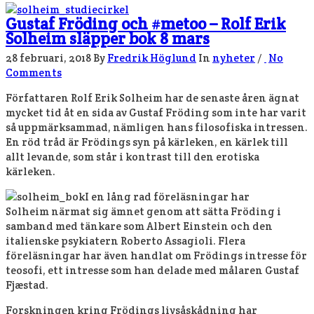
Gustaf Fröding och #metoo – Rolf Erik
Solheim släpper bok 8 mars
28 februari, 2018
By
Fredrik Höglund
In
nyheter
/
No
Comments
Författaren Rolf Erik Solheim har de senaste åren ägnat
mycket tid åt en sida av Gustaf Fröding som inte har varit
så uppmärksammad, nämligen hans filosofiska intressen.
En röd tråd är Frödings syn på kärleken, en kärlek till
allt levande, som står i kontrast till den erotiska
kärleken.
I en lång rad föreläsningar har
Solheim närmat sig ämnet genom att sätta Fröding i
samband med tänkare som Albert Einstein och den
italienske psykiatern Roberto Assagioli. Flera
föreläsningar har även handlat om Frödings intresse för
teosofi, ett intresse som han delade med målaren Gustaf
Fjæstad.
Forskningen kring Frödings livsåskådning har