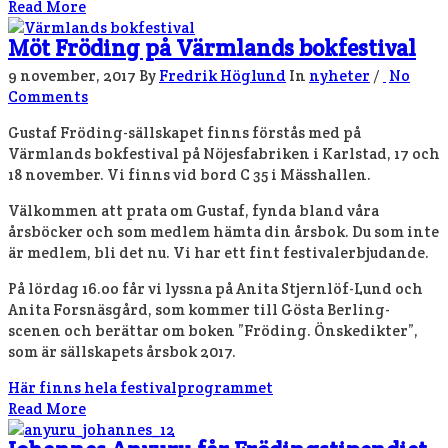
Read More
Möt Fröding på Värmlands bokfestival
9 november, 2017
By
Fredrik Höglund
In
nyheter
/
No
Comments
Gustaf Fröding-sällskapet finns förstås med på
Värmlands bokfestival på Nöjesfabriken i Karlstad, 17 och
18 november. Vi finns vid bord C 35 i Mässhallen.
Välkommen att prata om Gustaf, fynda bland våra
årsböcker och som medlem hämta din årsbok. Du som inte
är medlem, bli det nu. Vi har ett fint festivalerbjudande.
På lördag 16.oo får vi lyssna på Anita Stjernlöf-Lund och
Anita Forsnäsgård, som kommer till Gösta Berling-
scenen och berättar om boken ”Fröding. Önskedikter”,
som är sällskapets årsbok 2017.
Här finns hela festivalprogrammet
Read More