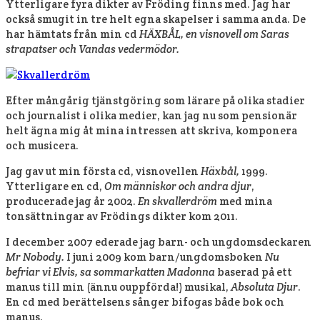
Ytterligare fyra dikter av Fröding finns med. Jag har
också smugit in tre helt egna skapelser i samma anda. De
har hämtats från min cd
HÄXBÅL, en visnovell om Saras
strapatser och Vandas vedermödor.
Efter mångårig tjänstgöring som lärare på olika stadier
och journalist i olika medier, kan jag nu som pensionär
helt ägna mig åt mina intressen att skriva, komponera
och musicera.
Jag gav ut min första cd, visnovellen
Häxbål,
1999.
Ytterligare en cd,
Om människor och andra djur
,
producerade jag år 2002.
En skvallerdröm
med mina
tonsättningar av Frödings dikter kom 2011.
I december 2007 ederade jag barn- och ungdomsdeckaren
Mr Nobody.
I juni 2009 kom barn/ungdomsboken
Nu
befriar vi Elvis, sa sommarkatten Madonna
baserad på ett
manus till min (ännu ouppförda!) musikal,
Absoluta Djur
.
En cd med berättelsens sånger bifogas både bok och
manus.