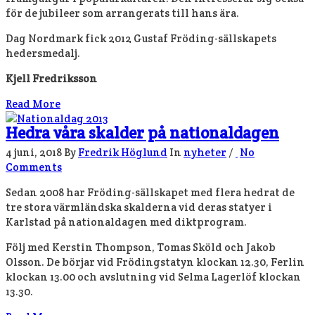
för de jubileer som arrangerats till hans ära.
Dag Nordmark fick 2012 Gustaf Fröding-sällskapets
hedersmedalj.
Kjell Fredriksson
Read More
Hedra våra skalder på nationaldagen
4 juni, 2018
By
Fredrik Höglund
In
nyheter
/
No
Comments
Sedan 2008 har Fröding-sällskapet med flera hedrat de
tre stora värmländska skalderna vid deras statyer i
Karlstad på nationaldagen med diktprogram.
Följ med Kerstin Thompson, Tomas Sköld och Jakob
Olsson. De börjar vid Frödingstatyn klockan 12.30, Ferlin
klockan 13.00 och avslutning vid Selma Lagerlöf klockan
13.30.