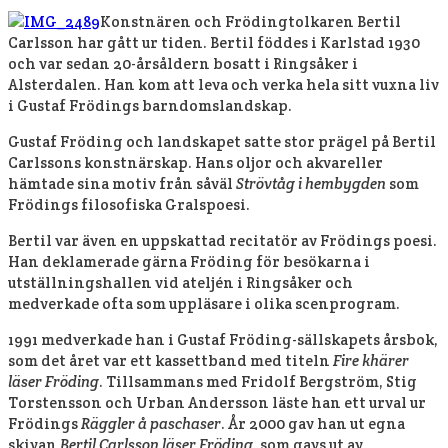
Konstnären och Frödingtolkaren Bertil
Carlsson har gått ur tiden. Bertil föddes i Karlstad 1930
och var sedan 20-årsåldern bosatt i Ringsåker i
Alsterdalen. Han kom att leva och verka hela sitt vuxna liv
i Gustaf Frödings barndomslandskap.
Gustaf Fröding och landskapet satte stor prägel på Bertil
Carlssons konstnärskap. Hans oljor och akvareller
hämtade sina motiv från såväl
Strövtåg i hembygden
som
Frödings filosofiska Gralspoesi.
Bertil var även en uppskattad recitatör av Frödings poesi.
Han deklamerade gärna Fröding för besökarna i
utställningshallen vid ateljén i Ringsåker och
medverkade ofta som uppläsare i olika scenprogram.
1991 medverkade han i Gustaf Fröding-sällskapets årsbok,
som det året var ett kassettband med titeln
Fire khärer
läser Fröding
. Tillsammans med Fridolf Bergström, Stig
Torstensson och Urban Andersson läste han ett urval ur
Frödings
Räggler å paschaser
. År 2000 gav han ut egna
skivan
Bertil Carlsson läser Fröding
, som gavs ut av