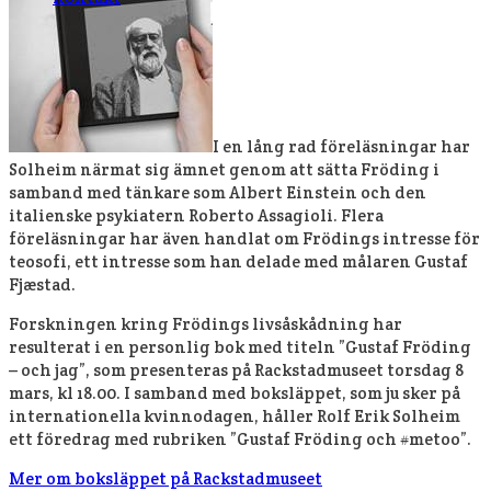
I en lång rad föreläsningar har
Solheim närmat sig ämnet genom att sätta Fröding i
samband med tänkare som Albert Einstein och den
italienske psykiatern Roberto Assagioli. Flera
föreläsningar har även handlat om Frödings intresse för
teosofi, ett intresse som han delade med målaren Gustaf
Fjæstad.
Forskningen kring Frödings livsåskådning har
resulterat i en personlig bok med titeln ”Gustaf Fröding
– och jag”, som presenteras på Rackstadmuseet torsdag 8
mars, kl 18.00. I samband med boksläppet, som ju sker på
internationella kvinnodagen, håller Rolf Erik Solheim
ett föredrag med rubriken ”Gustaf Fröding och #metoo”.
Mer om boksläppet på Rackstadmuseet