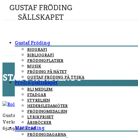
Gustaf Fröding
BIOGRAFI
BIBLIOGRAFI
FRÖDINGPLATSER
MUSIK
FRÖDING PÅ NÄTET
STATYVANDRING 1
GUSTAF FRÖDING PÅ TYSKA
Frödingsällskapet
BLI MEDLEM
You are here:
Home
/
Statyvandring på nationaldagen
/
S
STADGAR
STYRELSEN
HEDERSLEDAMÖTER
FRÖDINGMEDALJEN
Gustaf Fröding-sällskapet
LYRIKPRISET
Verkstadsgatan 20
ÅRSBÖCKER
Möt Fröding
65219 Karlstad
FRÖDINGDAGARNA