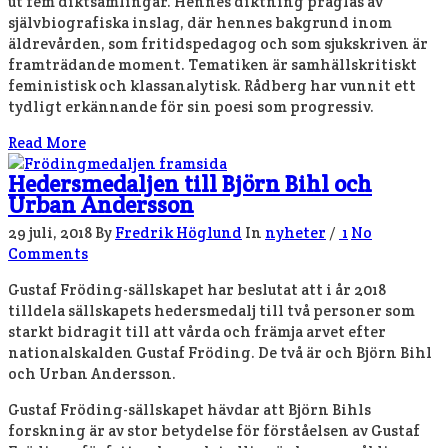
ut fem diktsamlingar. Hennes diktning präglas av
självbiografiska inslag, där hennes bakgrund inom
äldrevården, som fritidspedagog och som sjukskriven är
framträdande moment. Tematiken är samhällskritiskt
feministisk och klassanalytisk. Rådberg har vunnit ett
tydligt erkännande för sin poesi som progressiv.
Read More
Hedersmedaljen till Björn Bihl och
Urban Andersson
29 juli, 2018
By
Fredrik Höglund
In
nyheter
/
1
No
Comments
Gustaf Fröding-sällskapet har beslutat att i år 2018
tilldela sällskapets hedersmedalj till två personer som
starkt bidragit till att vårda och främja arvet efter
nationalskalden Gustaf Fröding. De två är och Björn Bihl
och Urban Andersson.
Gustaf Fröding-sällskapet hävdar att Björn Bihls
forskning är av stor betydelse för förståelsen av Gustaf