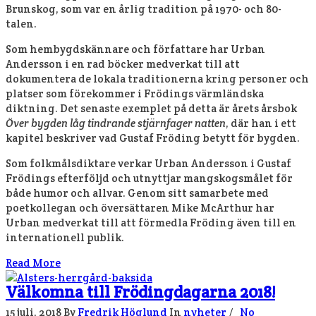
Brunskog, som var en årlig tradition på 1970- och 80-
talen.
Som hembygdskännare och författare har Urban
Andersson i en rad böcker medverkat till att
dokumentera de lokala traditionerna kring personer och
platser som förekommer i Frödings värmländska
diktning. Det senaste exemplet på detta är årets årsbok
Över bygden låg tindrande stjärnfager natten
, där han i ett
kapitel beskriver vad Gustaf Fröding betytt för bygden.
Som folkmålsdiktare verkar Urban Andersson i Gustaf
Frödings efterföljd och utnyttjar mangskogsmålet för
både humor och allvar. Genom sitt samarbete med
poetkollegan och översättaren Mike McArthur har
Urban medverkat till att förmedla Fröding även till en
internationell publik.
Read More
Välkomna till Frödingdagarna 2018!
15 juli, 2018
By
Fredrik Höglund
In
nyheter
/
No