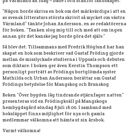
på Värmland än idag – både i och utanför landskapet.
”Någon borde skriva en bok om det märkvärdiga i att en
av svensk litteraturs största skrivit så mycket om västra
Värmland” tänkte Johan Andersson, en av redaktörerna
för boken. ”Tanken slog mig till och med att om ingen
annan gör det kanske jag borde göra det själv.”
Så blev det. Tillsammans med Fredrik Höglund har han
skapat en bok som beskriver vad Gustaf Fröding gjorde
mellan de misslyckade studierna i Uppsala och debuten
som diktare. I boken ger även Kerstin Thompson ett
personligt porträtt av Frödings bortglömda syster
Mathilda och Urban Andersson berättar om Gustaf
Frödings betydelse för Mangskog och Brunskog
Boken ”Över bygden låg tindrande stjärnfager natten”
presenteras vid en Frödingkväll på Mangskogs
hembygdsgård söndag 8 juli 18.00. I samband med
boksläppet finns möjlighet för nya och gamla
medlemmar välkomna att hämta ut sin årsbok.
Varmt välkomna!