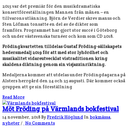
2015 var det premiär för den musikdramatiska
konsertföreställningen Mannen från månen – en
tillvarons utlänning. Björn de Verdier skrev manus och
Sten Löfman tonsatte en del av de dikter som
framförs. Programmet har gjort stor succé i Göteborg
och under västsvenska turnéer och kom som CD 2018.
Frödingkvartetten tilldelas Gustaf Fröding-sällskapets
hedersmedalj 2019 för att med stor lyhördhet och
musikalitet vidareutvecklat vistraditionen kring
skaldens diktning genom sin visjazzinriktning.
Medaljerna kommer att utdelas under Frödingdagarna på
Alsters herrgård den 24 och 25 augusti. Där kommer också
gruppen att ge sin föreställning
Read More
Möt Fröding på Värmlands bokfestival
14 november, 2018
By
Fredrik Höglund
In
bokmässa
,
nyheter
/
No Comments