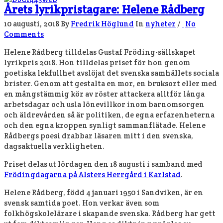
Årets lyrikpristagare: Helene Rådberg
10 augusti, 2018
By
Fredrik Höglund
In
nyheter
/
No
Comments
Helene Rådberg tilldelas Gustaf Fröding-sällskapet
lyrikpris 2018. Hon tilldelas priset för hon genom
poetiska lekfullhet avslöjat det svenska samhällets sociala
brister. Genom att gestalta en mor, en bruksort eller med
en mångstämmig kör av röster attackera alltför långa
arbetsdagar och usla lönevillkor inom barnomsorgen
och äldrevården så är politiken, de egna erfarenheterna
och den egna kroppen synligt sammanflätade. Helene
Rådbergs poesi drabbar läsaren mitt i den svenska,
dagsaktuella verkligheten.
Priset delas ut lördagen den 18 augusti i samband med
Frödingdagarna på Alsters Herrgård i Karlstad
.
Helene Rådberg, född 4 januari 1950 i Sandviken, är en
svensk samtida poet. Hon verkar även som
folkhögskolelärare i skapande svenska. Rådberg har gett