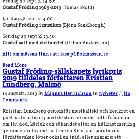
Fredag 27 sept kl 14.30:
Gustaf Fröding 1969-2019
(Tomas Sköld)
Lördag 28 sept k 14.00:
Gustaf Fröding i musiken
(Björn Sandborgh)
Söndag 29 sept kl 13.30:
Gustaf satt med vid bordet
(Urban Andersson)
Allt om mässan finns att läsa på Bokmassan.se
Read More
Gustaf Fröding-sällskapets lyrikpris
2019 tilldelas författaren Kristian
Lundberg, Malmö
14 augusti, 2019
By
Magnus Henrichson
In
nyheter
/
No
Comments
Kristian Lundberg genomför musikaliskt och konkret en
poetisk brottning med de stora existentiella frågorna
om liv, död, kärlek och sökandet efter en hållfast mening
genom en religiös tro. Genom Kristian Lundbergs
författarskap löper också en tråd, eller snarare: ett