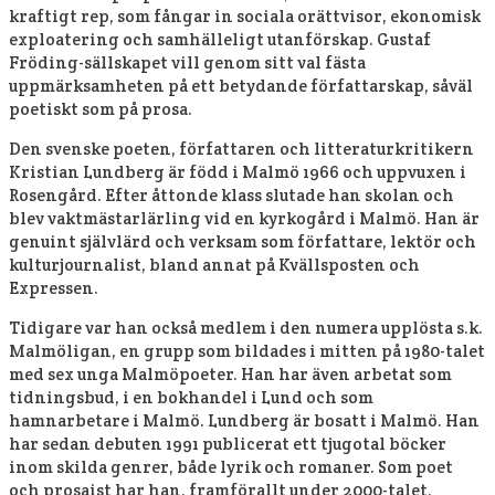
kraftigt rep, som fångar in sociala orättvisor, ekonomisk
exploatering och samhälleligt utanförskap. Gustaf
Fröding-sällskapet vill genom sitt val fästa
uppmärksamheten på ett betydande författarskap, såväl
poetiskt som på prosa.
Den svenske poeten, författaren och litteraturkritikern
Kristian Lundberg är född i Malmö 1966 och uppvuxen i
Rosengård. Efter åttonde klass slutade han skolan och
blev vaktmästarlärling vid en kyrkogård i Malmö. Han är
genuint självlärd och verksam som författare, lektör och
kulturjournalist, bland annat på Kvällsposten och
Expressen.
Tidigare var han också medlem i den numera upplösta s.k.
Malmöligan, en grupp som bildades i mitten på 1980-talet
med sex unga Malmöpoeter. Han har även arbetat som
tidningsbud, i en bokhandel i Lund och som
hamnarbetare i Malmö. Lundberg är bosatt i Malmö. Han
har sedan debuten 1991 publicerat ett tjugotal böcker
inom skilda genrer, både lyrik och romaner. Som poet
och prosaist har han, framförallt under 2000-talet,