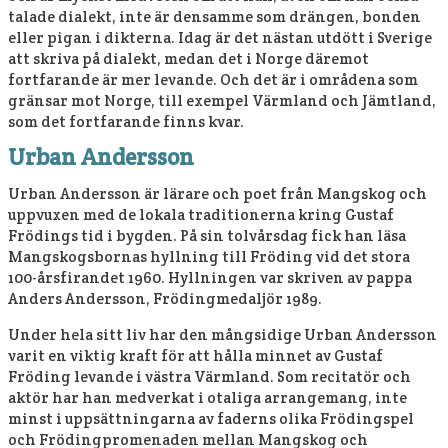
talade dialekt, inte är densamme som drängen, bonden
eller pigan i dikterna. Idag är det nästan utdött i Sverige
att skriva på dialekt, medan det i Norge däremot
fortfarande är mer levande. Och det är i områdena som
gränsar mot Norge, till exempel Värmland och Jämtland,
som det fortfarande finns kvar.
Urban Andersson
Urban Andersson är lärare och poet från Mangskog och
uppvuxen med de lokala traditionerna kring Gustaf
Frödings tid i bygden. På sin tolvårsdag fick han läsa
Mangskogsbornas hyllning till Fröding vid det stora
100-årsfirandet 1960. Hyllningen var skriven av pappa
Anders Andersson, Frödingmedaljör 1989.
Under hela sitt liv har den mångsidige Urban Andersson
varit en viktig kraft för att hålla minnet av Gustaf
Fröding levande i västra Värmland. Som recitatör och
aktör har han medverkat i otaliga arrangemang, inte
minst i uppsättningarna av faderns olika Frödingspel
och Frödingpromenaden mellan Mangskog och