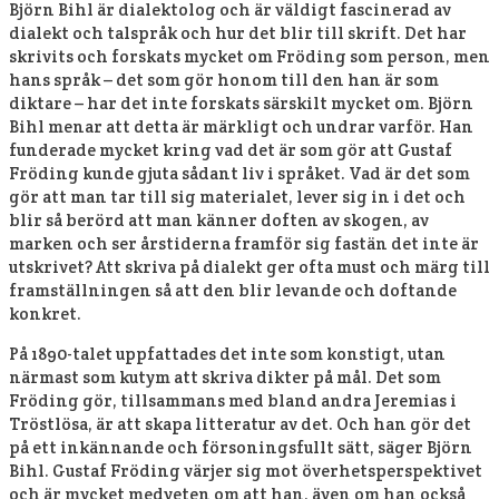
Björn Bihl är dialektolog och är väldigt fascinerad av
dialekt och talspråk och hur det blir till skrift. Det har
skrivits och forskats mycket om Fröding som person, men
hans språk – det som gör honom till den han är som
diktare – har det inte forskats särskilt mycket om. Björn
Bihl menar att detta är märkligt och undrar varför. Han
funderade mycket kring vad det är som gör att Gustaf
Fröding kunde gjuta sådant liv i språket. Vad är det som
gör att man tar till sig materialet, lever sig in i det och
blir så berörd att man känner doften av skogen, av
marken och ser årstiderna framför sig fastän det inte är
utskrivet? Att skriva på dialekt ger ofta must och märg till
framställningen så att den blir levande och doftande
konkret.
På 1890-talet uppfattades det inte som konstigt, utan
närmast som kutym att skriva dikter på mål. Det som
Fröding gör, tillsammans med bland andra Jeremias i
Tröstlösa, är att skapa litteratur av det. Och han gör det
på ett inkännande och försoningsfullt sätt, säger Björn
Bihl. Gustaf Fröding värjer sig mot överhetsperspektivet
och är mycket medveten om att han, även om han också