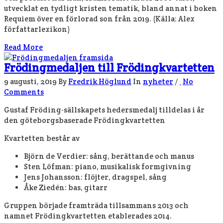
utvecklat en tydligt kristen tematik, bland annat i boken
Requiem över en förlorad son från 2019. (Källa: Alex
författarlexikon)
Read More
Frödingmedaljen till Frödingkvartetten
9 augusti, 2019
By
Fredrik Höglund
In
nyheter
/
No
Comments
Gustaf Fröding-sällskapets hedersmedalj tilldelas i år
den göteborgsbaserade Frödingkvartetten
Kvartetten består av
Björn de Verdier: sång, berättande och manus
Sten Löfman: piano, musikalisk formgivning
Jens Johansson: flöjter, dragspel, sång
Åke Ziedén: bas, gitarr
Gruppen började framträda tillsammans 2013 och
namnet Frödingkvartetten etablerades 2014.