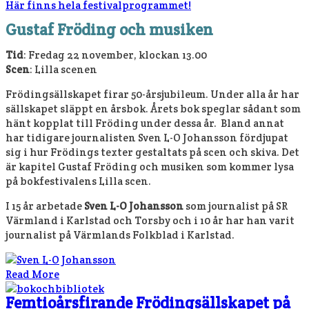
Här finns hela festivalprogrammet!
Gustaf Fröding och musiken
Tid
: Fredag 22 november, klockan 13.00
Scen
: Lilla scenen
Frödingsällskapet firar 50-årsjubileum. Under alla år har
sällskapet släppt en årsbok. Årets bok speglar sådant som
hänt kopplat till Fröding under dessa år. Bland annat
har tidigare journalisten Sven L-O Johansson fördjupat
sig i hur Frödings texter gestaltats på scen och skiva. Det
är kapitel Gustaf Fröding och musiken som kommer lysa
på bokfestivalens Lilla scen.
I 15 år arbetade
Sven L-O Johansson
som journalist på SR
Värmland i Karlstad och Torsby och i 10 år har han varit
journalist på Värmlands Folkblad i Karlstad.
Read More
Femtioårsfirande Frödingsällskapet på