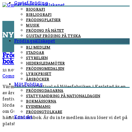
Gustaf Fröding
BIOGRAFI
BIBLIOGRAFI
FRÖDINGPLATSER
MUSIK
FRÖDING PÅ NÄTET
NYHETER
GUSTAF FRÖDING PÅ TYSKA
Frödingsällskapet
You are here:
Home
/
nyheter
BLI MEDLEM
STADGAR
Fröding och musiken på Värmlands
STYRELSEN
bokfestival
HEDERSLEDAMÖTER
FRÖDINGMEDALJEN
21 november, 2019
By
Fredrik Höglund
In
nyheter
/
No
LYRIKPRISET
Comments
ÅRSBÖCKER
Möt Fröding
Värmlands bokfestival på Nöjesfabriken i Karlstad är en
FRÖDINGDAGARNA
av årets högtider för Gustaf Fröding-sällskapet. I år går
STATYVANDRING PÅ NATIONALDAGEN
festivalen av stapeln 22-23 november, alltså fredag-
BOKMÄSSORNA
lördag. Hjärtligt välkommen till vår monter för att prata
EVENEMANG
om Gustaf, fynda bland våra årsböcker och som medlem
FRÖDINGTOLKARE
Kontakt
hämta din årsbok. Är du inte medlem ännu löser vi det på
plats!