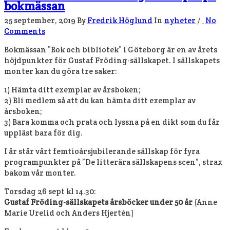
bokmässan
25 september, 2019
By
Fredrik Höglund
In
nyheter
/
No
Comments
Bokmässan ”Bok och bibliotek” i Göteborg är en av årets
höjdpunkter för Gustaf Fröding-sällskapet. I sällskapets
monter kan du göra tre saker:
1) Hämta ditt exemplar av årsboken;
2) Bli medlem så att du kan hämta ditt exemplar av
årsboken;
3) Bara komma och prata och lyssna på en dikt som du får
uppläst bara för dig.
I år står vårt femtioårsjubilerande sällskap för fyra
programpunkter på ”De litterära sällskapens scen”, strax
bakom vår monter.
Torsdag 26 sept kl 14.30:
Gustaf Fröding-sällskapets årsböcker under 50 år
(Anne
Marie Urelid och Anders Hjertén)