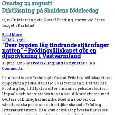
Onsdag 22 augusti
Diktläsning på Skaldens födelsedag
12.00 Diktläsning vid Gustaf Fröding-statyn vid Stora
torget i Karlstad.
Read More
”Över bygden låg tindrande stjärnfager
natten” – Frödingsällskapet gör en
djupdykning i Västvärmland
28 juni, 2018
By
Fredrik Höglund
In
nyheter
/
No
Comments
I sin femtionde årsbok gör Gustaf Fröding-sällskapets en
djupdykning i skaldens tid i Västvärmland. Det var hit
Fröding tog tillflykten efter sina misslyckade studier i
Uppsala och här vistades han innan diktardebuten med
Guitarr och dragharmonika. Med sina texter om
värmländska personer och miljöer skapade Fröding
litteraturhistoria. Han kom också att påverka hur vi ser