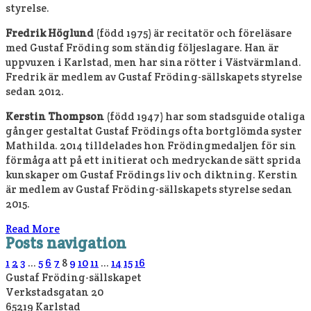
styrelse.
Fredrik Höglund
(född 1975) är recitatör och föreläsare
med Gustaf Fröding som ständig följeslagare. Han är
uppvuxen i Karlstad, men har sina rötter i Västvärmland.
Fredrik är medlem av Gustaf Fröding-sällskapets styrelse
sedan 2012.
Kerstin Thompson
(född 1947) har som stadsguide otaliga
gånger gestaltat Gustaf Frödings ofta bortglömda syster
Mathilda. 2014 tilldelades hon Frödingmedaljen för sin
förmåga att på ett initierat och medryckande sätt sprida
kunskaper om Gustaf Frödings liv och diktning. Kerstin
är medlem av Gustaf Fröding-sällskapets styrelse sedan
2015.
Read More
Posts navigation
1
2
3
…
5
6
7
8
9
10
11
…
14
15
16
Gustaf Fröding-sällskapet
Verkstadsgatan 20
65219 Karlstad