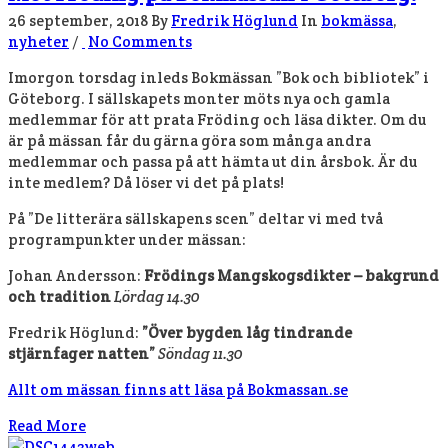
26 september, 2018
By
Fredrik Höglund
In
bokmässa
,
nyheter
/
No Comments
Imorgon torsdag inleds Bokmässan ”Bok och bibliotek” i
Göteborg. I sällskapets monter möts nya och gamla
medlemmar för att prata Fröding och läsa dikter. Om du
är på mässan får du gärna göra som många andra
medlemmar och passa på att hämta ut din årsbok. Är du
inte medlem? Då löser vi det på plats!
På ”De litterära sällskapens scen” deltar vi med två
programpunkter under mässan:
Johan Andersson:
Frödings Mangskogsdikter – bakgrund
och tradition
Lördag 14.30
Fredrik Höglund:
”Över bygden låg tindrande
stjärnfager natten”
Söndag 11.30
Allt om mässan finns att läsa på Bokmassan.se
Read More