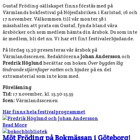
Gustaf Fröding-sällskapet finns förstås med på
Värmlands bokfestival på Nöjesfabriken i Karlstad, 16 och
17 november. Välkommen till vår monter 58 i
mässhallen att prata om Gustaf, fynda bland våra
årsböcker och som medlem hämta din årsbok. Du som inte
är medlem, bli det nu. Vi har ett fint festivalerbjudande.
På lördag 15.30 presenteras vår årsbok på
Värmlandsscenen. Redaktörerna
Johan Andersson
och
Fredrik Höglund
berättar om boken
Över bygden låg
tindrande stjärnfager natten
och bjuder på en del
extramaterial som inte kom med.
Föreläsning
Tid:
17 november, kl. 15.30-15.55
Scen:
Värmlandsscenen
Här finns hela festivalprogrammet
Read More
Möt Fröding på Bokmässan i Göteborg!