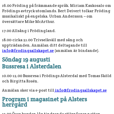
16.00 Fröding på främmande språk. Miriam Kaukosalo om
Frödings avtryck utomlands. Bert Deivert tolkar Fröding
musikaliskt på engelska. Urban Andersson – om
översättare Mike McArthur.
17.00 Allsång i Frödingland.
18.00-cirka 21.00 Trivselkväll med sång och
uppträdanden. Anmälan ditt deltagande till
info@frodingsallskapet.se
(anmälan är bindande).
Söndag 19 augusti
Bussresa i Alsterdalen
10.00-12.00 Bussresa i Frödings Alsterdal med Tomas Sköld
och Birgitta Rosén.
Anmälan sker via e-post till
info@frodingsallskapet.se
Program i magasinet på Alsters
herrgård
13.00 Över bygden låg tindrande stjärnfager natten.