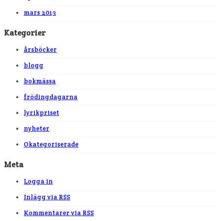
mars 2013
Kategorier
årsböcker
blogg
bokmässa
frödingdagarna
lyrikpriset
nyheter
Okategoriserade
Meta
Logga in
Inlägg via
RSS
Kommentarer via
RSS