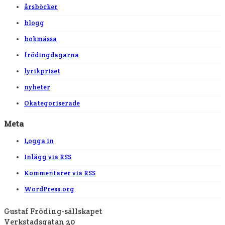
årsböcker
blogg
bokmässa
frödingdagarna
lyrikpriset
nyheter
Okategoriserade
Meta
Logga in
Inlägg via
RSS
Kommentarer via
RSS
WordPress.org
Gustaf Fröding-sällskapet
Verkstadsgatan 20