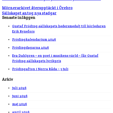
Mörnerarkivet återupptäckt i Örebro
Sällskapet antog nya stadgar
Senaste inläggen
Gustaf Fröding-sällskapets hedersmedalj till körledaren
Erik Rynefors
Frödingkalendarium 2026
Frödingdagarna 2026
Eva Dahlgren – en poet i musikens värld – får Gustaf
Fröding-sällskapets lyrikpris
Frödingafton i Norra Råda – 3 juli
Arkiv
juli 2026
juni 2026
maj 2026
april 2026