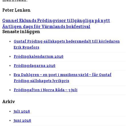
Peter Lenken
Gunnel Eklunds Frödingvisor tillgängliga på nytt
Äntligen dags för Värmlands bokfestival
Senaste inläggen
Gustaf Fröding-sällskapets hedersmedalj till körledaren
Erik Rynefors
Frödingkalendarium 2026
Frödingdagarna 2026
Eva Dahlgren – en poet i musikens värld – får Gustaf
Fröding-sällskapets lyrikpris
Frödingafton i Norra Råda – 3 juli
Arkiv
juli 2026
juni 2026