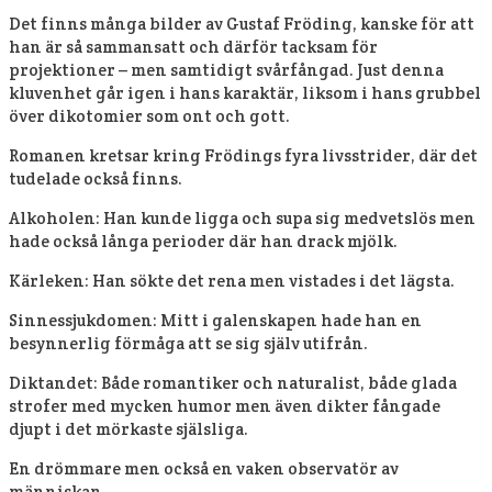
Det finns många bilder av Gustaf Fröding, kanske för att
han är så sammansatt och därför tacksam för
projektioner – men samtidigt svårfångad. Just denna
kluvenhet går igen i hans karaktär, liksom i hans grubbel
över dikotomier som ont och gott.
Romanen kretsar kring Frödings fyra livsstrider, där det
tudelade också finns.
Alkoholen: Han kunde ligga och supa sig medvetslös men
hade också långa perioder där han drack mjölk.
Kärleken: Han sökte det rena men vistades i det lägsta.
Sinnessjukdomen: Mitt i galenskapen hade han en
besynnerlig förmåga att se sig själv utifrån.
Diktandet: Både romantiker och naturalist, både glada
strofer med mycken humor men även dikter fångade
djupt i det mörkaste själsliga.
En drömmare men också en vaken observatör av
människan.