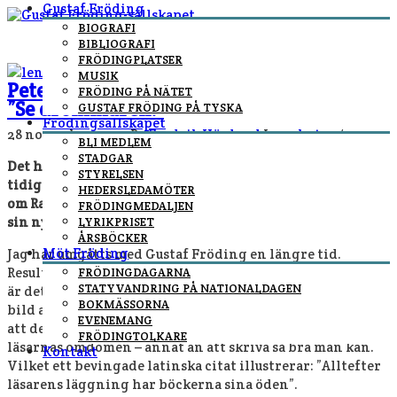
Gustaf Fröding
BIOGRAFI
BIBLIOGRAFI
FRÖDINGPLATSER
MUSIK
Peter Lenken om sin nya Frödingroman
FRÖDING PÅ NÄTET
”Se drömmaren!”
GUSTAF FRÖDING PÅ TYSKA
Frödingsällskapet
28 november, 2021
By
Fredrik Höglund
In
nyheter
/
BLI MEDLEM
STADGAR
Det har kommit en ny Fröding-bok. Peter Lenken – som
STYRELSEN
tidigare skrivit en initierad och varm dokumentärroman
HEDERSLEDAMÖTER
om Racken-konstnärerna – har inbjudits att presentera
FRÖDINGMEDALJEN
sin nya bok här på Gustaf Fröding-sällskapets hemsida.
LYRIKPRISET
ÅRSBÖCKER
Möt Fröding
Jag har umgåtts med Gustaf Fröding en längre tid.
Resultatet har blivit en roman: Se drömmaren! Möjligen
FRÖDINGDAGARNA
STATYVANDRING PÅ NATIONALDAGEN
är det ett litterärt självmordsuppdrag; många har sin
BOKMÄSSORNA
bild av Fröding etablerad sedan länge. Jag kan bara säga
EVENEMANG
att detta är min. Som författare kan man inte påverka
FRÖDINGTOLKARE
läsarnas omdömen – annat än att skriva så bra man kan.
Kontakt
Vilket ett bevingade latinska citat illustrerar: ”Alltefter
läsarens läggning har böckerna sina öden”.